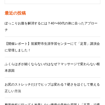
最近の投稿
ぽっこりお腹を解消するには？40〜60代の体に合ったアプロー
チ
【開催レポート】筑紫野市生涯学習センターにて「足育」講演会
に登壇しました！
ふくらはぎが細くならないのはなぜ？マッサージで変わらない根
本原因
お尻のストレッチだけでヒップは変わる？硬さをほぐして整える
正しい方法
整形外科に行っても改善しない膝痛の意外な原因！「足育」で導