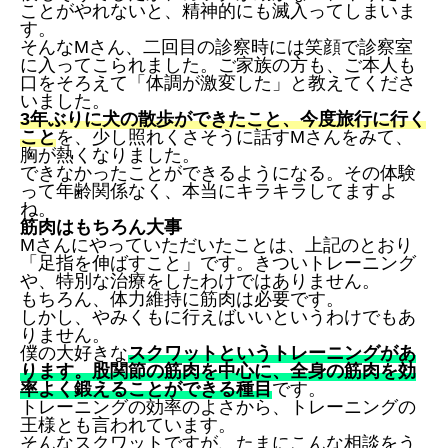
ことがやれないと、精神的にも滅入ってしまいま
す。
そんなMさん、二回目の診察時には笑顔で診察室
に入ってこられました。ご家族の方も、ご本人も
口をそろえて「体調が激変した」と教えてくださ
いました。
3年ぶりに犬の散歩ができたこと、今度旅行に行く
こと
を、少し照れくさそうに話すMさんをみて、
胸が熱くなりました。
できなかったことができるようになる。その体験
って年齢関係なく、本当にキラキラしてますよ
ね。
筋肉はもちろん大事
Mさんにやっていただいたことは、上記のとおり
「足指を伸ばすこと」です。きついトレーニング
や、特別な治療をしたわけではありません。
もちろん、体力維持に筋肉は必要です。
しかし、やみくもに行えばいいというわけでもあ
りません。
僕の大好きな
スクワットというトレーニングがあ
ります。股関節の筋肉を中心に、全身の筋肉を効
率よく鍛えることができる種目
です。
トレーニングの効率のよさから、トレーニングの
王様とも言われています。
そんなスクワットですが、たまにこんな相談をう