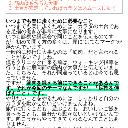
2.
筋肉はもちろん大事
3.
土台が安定していればカラダはスムーズに動く
いつまでも楽に歩くために必要なこと
いつまでも楽に歩くためには、カラダの土台であ
る足指の働きが非常に大事になります。
いつも診察や講演会で同じことを伝えるのです
が、初めて聞く方の多くは、頭に“はてなマーク”が
浮かんでいます。
一般的に歩行に大事なのは「筋肉」だと言われる
ことが多いですしね。
僕もクリニックに来る前は、ウォーキング指導を
行うときに股関節の筋肉が大事だと伝えていまし
た。もちろん、それが間違っているとは今でも思
っていません。
ですが、
筋肉を鍛える前にできることがあるんで
す。それが今回のテーマなんですが、「足指を伸
ばすこと」です。
やりたいことをやるためには、しっかりと自分の
カラダを動かせないといけませんよね。
旅行に行くことも、遊ぶことも、おいしいご飯を
食べることも、自分から動かないといけないんで
す。向こうからやってきてくれるなんてことはあ
りません。