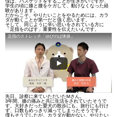
僕は、バスケットをすることが生きがいですが、
学生の頃に膝と腰をケガして、動けなくなった経
験があります。
だからこそ、やりたいことをやるためには、カラ
ダが動くことが第一だと強く思います。
そして、同じように辛い思いをされている方に
「足指をのばす」重要性を伝えたいんです。
足指のストレッチ「ゆびのば体操」
先日、診察に来ていただいたMさん。
3年間、膝の痛みと共に生活をされていたそうで
す。大好きだった愛犬の散歩にも、旅行にも行け
ず、口数もめっきり減ってしまったそうです。
僕もそうでしたが、カラダが動かない、やりたい