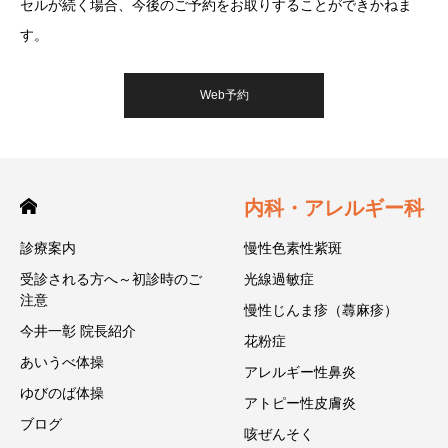
セルが続く場合、今後のご予約をお取りすることができかねま
す。
Web予約
内科・アレルギー科
診療案内
慢性色素性紫斑
受診される方へ～初診時のご
光線過敏症
注意
慢性じんま疹（蕁麻疹）
今井一彰 院長紹介
花粉症
あいうべ体操
アレルギー性鼻炎
ゆびのば体操
アトピー性皮膚炎
ブログ
咳ぜんそく