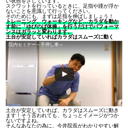
い状態をさしています。
スクワットを行っているときに、足指や踵が浮か
ないことを意識して行ってください。
そのためにも、まずは足指を伸ばしましょう！
トレーニング、ウォーキングなど…カラダを動か
す前に「ゆびのば体操」を行うだけでパフォーマ
ンスはガラッと変わります。
土台が安定していればカラダはスムーズに動く
院内セミナー～手押し車～
土台が安定していれば、カラダはスムーズに動き
ます！そう言われても、ちょっとイメージがつか
ないですよね。
そんなあなたの為に、今井院長がわかりやすい解