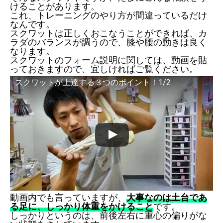
けることがあります。
これ、トレーニングのやり方が間違っているだけ
なんです。
スクワットは正しくおこなうことができれば、カ
ラダのバランスが調うので、膝や腰の動きは良く
なります。
スクワットのフォーム説明に関しては、動画を貼
っておきますので、宜しければご覧ください。
スクワットが上達する３つのポイント！1/2
動画内でも言っていますが、
大事なのは土台であ
る足に、しっかり体重をかけること
です。
しっかりというのは、前後左右に重心の偏りがな