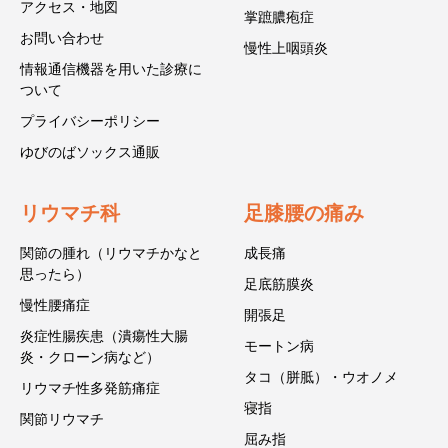
アクセス・地図
掌蹠膿疱症
お問い合わせ
慢性上咽頭炎
情報通信機器を用いた診療に
ついて
プライバシーポリシー
ゆびのばソックス通販
リウマチ科
足膝腰の痛み
関節の腫れ（リウマチかなと
成長痛
思ったら）
足底筋膜炎
慢性腰痛症
開張足
炎症性腸疾患（潰瘍性大腸
モートン病
炎・クローン病など）
タコ（胼胝）・ウオノメ
リウマチ性多発筋痛症
寝指
関節リウマチ
屈み指