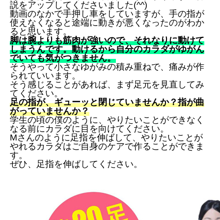
説をアップしてくださいました(^^)
動画のなかで手押し車をしていますが、手の指が
使えなくなると途端に動きが悪くなったのがわか
ると思います。
脚は腕よりも筋肉が強いので、それなりに動けて
しまうんです。動けるから自分のカラダがゆがん
でいても気がつきません。
そうやって小さなゆがみの積み重ねで、痛みが作
られていいます。
そう感じることがあれば、まず足元を見直してみ
てください。
足の指が、ギューッと閉じていませんか？指が曲
がっていませんか？
学生の頃の僕のように、やりたいことができなく
なる前にカラダに目を向けてください。
Mさんのように足指を伸ばして、やりたいことが
やれるカラダはご自身のケアで作ることができま
す。
ぜひ、足指を伸ばしてください。