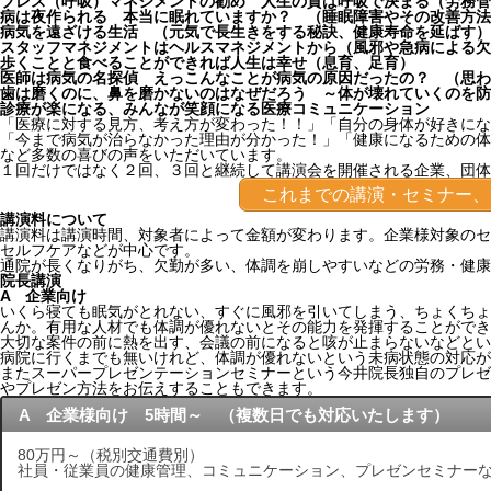
ブレス（呼吸）マネジメントの勧め 人生の質は呼吸で決まる（労務管
病は夜作られる 本当に眠れていますか？ （睡眠障害やその改善方法
病気を遠ざける生活 （元気で長生きをする秘訣、健康寿命を延ばす）
スタッフマネジメントはヘルスマネジメントから（風邪や急病による欠
歩くことと食べることができれば人生は幸せ（息育、足育）
医師は病気の名探偵 えっこんなことが病気の原因だったの？ （思わ
歯は磨くのに、鼻を磨かないのはなぜだろう ～体が壊れていくのを防
診療が楽になる、みんなが笑顔になる医療コミュニケーション
「医療に対する見方、考え方が変わった！！」「自分の身体が好きにな
「今まで病気が治らなかった理由が分かった！」「健康になるための体
など多数の喜びの声をいただいています。
１回だけではなく２回、３回と継続して講演会を開催される企業、団体
これまでの講演・セミナー、
講演料について
講演料は講演時間、対象者によって金額が変わります。企業様対象のセ
セルフケアなどが中心です。
通院が長くなりがち、欠勤が多い、体調を崩しやすいなどの労務・健康
院長講演
A 企業向け
いくら寝ても眠気がとれない、すぐに風邪を引いてしまう、ちょくちょ
んか。有用な人材でも体調が優れないとその能力を発揮することができ
大切な案件の前に熱を出す、会議の前になると咳が止まらないなどとい
病院に行くまでも無いけれど、体調が優れないという未病状態の対応が
またスーパープレゼンテーションセミナーという今井院長独自のプレゼ
やプレゼン方法をお伝えすることもできます。
A 企業様向け 5時間～ （複数日でも対応いたします）
80万円～（税別交通費別）
社員・従業員の健康管理、コミュニケーション、プレゼンセミナー