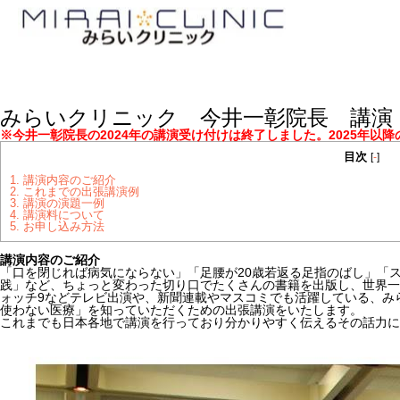
みらいクリニック 今井一彰院長 講演
※今井一彰院長の2024年の講演受け付けは終了しました。2025年以
目次
[
-
]
1.
講演内容のご紹介
2.
これまでの出張講演例
3.
講演の演題一例
4.
講演料について
5.
お申し込み方法
講演内容のご紹介
「口を閉じれば病気にならない」「足腰が20歳若返る足指のばし」「
践」など、ちょっと変わった切り口でたくさんの書籍を出版し、世界一
ォッチ9などテレビ出演や、新聞連載やマスコミでも活躍している、み
使わない医療」を知っていただくための出張講演をいたします。
これまでも日本各地で講演を行っており分かりやすく伝えるその話力に