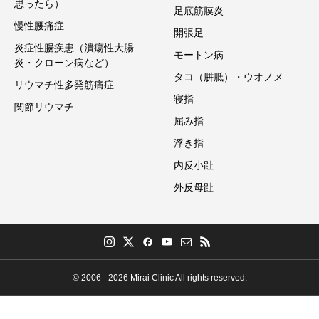
思ったら）
足底筋膜炎
慢性腰痛症
開張足
炎症性腸疾患（潰瘍性大腸
モートン病
炎・クローン病など）
タコ（胼胝）・ウオノメ
リウマチ性多発筋痛症
寝指
関節リウマチ
屈み指
浮き指
内反小趾
外反母趾
© 2006 - 2026 Mirai Clinic All rights reserved.