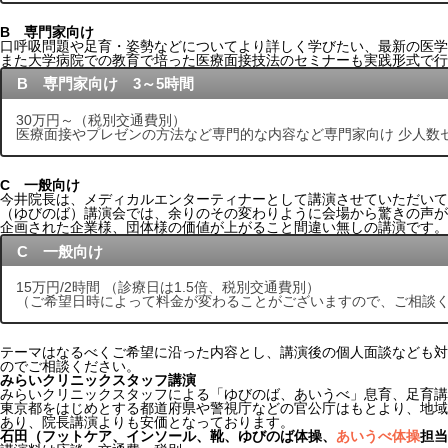
B 専門家向け
口呼吸問題や足育・姿勢などについてより詳しく学びたい、最新の医学
また大学病院での教育で培った医療面接技法のセミナーも実践形式で行
B 専門家向け 3～5時間
30万円～（税別交通費別）
医療面接やプレゼンの方法など専門的な内容など専門家向け 少人数
C 一般向け
今井院長は、メディカルエンターティナーとして講演させていただいて
（ゆびのば）講演会では、余りのその変わりように会場から驚きの声が
企画された企業様、団体様の価値が上がること間違い無しの講演です。
C 一般向け
15万円/2時間 （診療日は1.5倍、税別交通費別）
（ご希望日時によって料金が変わることがございますので、ご相談
テーマはなるべくご希望に沿った内容とし、講演後の個人面談なども対
のでご相談ください。
みらいクリニックスタッフ講演
みらいクリニックスタッフによる「ゆびのば、あいうべ」息育、足育講
東京都をはじめとする都道府県や警視庁などの官公庁はもとより、地域
あり、院長講演よりも安価となっております。
石田（フットケア、インソール、靴、ゆびのば体操、
あいうべ体操
担当