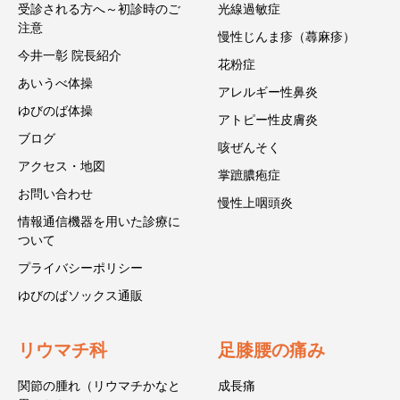
受診される方へ～初診時のご
光線過敏症
注意
慢性じんま疹（蕁麻疹）
今井一彰 院長紹介
花粉症
あいうべ体操
アレルギー性鼻炎
ゆびのば体操
アトピー性皮膚炎
ブログ
咳ぜんそく
アクセス・地図
掌蹠膿疱症
お問い合わせ
慢性上咽頭炎
情報通信機器を用いた診療に
ついて
プライバシーポリシー
ゆびのばソックス通販
リウマチ科
足膝腰の痛み
関節の腫れ（リウマチかなと
成長痛