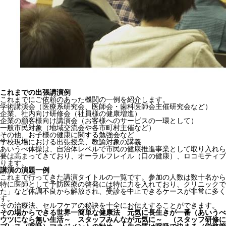
これまでの出張講演例
これまでにご依頼のあった機関の一例を紹介します。
学術講演会（医療系研究会、医師会・歯科医師会主催研究会など）
企業、社内向け研修会（社員様の健康増進）
企業の顧客様向け講演会（お客様へのサービスの一環として）
一般市民対象（地域交流会や各市町村主催など）
その他、お子様の健康に関する勉強会など
学校現場における出張授業、教諭対象の講義
あいうべ体操は、自治体レベルで市民の健康推進事業として取り入れら
要は高まってきており、オーラルフレイル（口の健康）、ロコモティブ
ります。
講演の演題一例
これまで行ってきた講演タイトルの一覧です。参加の人数は数十名から1
特に医師として予防医療の啓発には特に力を入れており、クリニックで
た」など体調不良から解放され、受診を中止できるケースが非常に多く
す。
その治療法、セルフケアの秘訣を十全にお伝えすることができます。
その場からできる世界一簡単な健康法 元気に長生きが一番（あいうべ
ウツになら無い生活～ スタッフみんなが元気に～ （スタッフ研修に