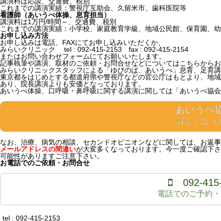
講演料は応談、交通費、税別
これまでの講演実績：警視庁互助会、久留米市、歯科医院等
看護師（あいうべ体操、息育担当）
講演料は1万円/時間～、交通費、税別
これまでの講演実績：小学校、家庭教育学級、地域公民館、保育園、幼
お申し込み方法
お申し込みは電話、FAXにてお申し込みいただくか、
みらいクリニック tel : 092-415-2153 fax : 092-415-2154
またはお問い合わせフォームにてお願いいたします。
記事執筆や講演、取材のご依頼・お問合せなどについてはこちらからお
みらいクリニックスタッフによる「ゆびのば、あいうべ」息育、足育講
東京都をはじめとする都道府県や警視庁などの官公庁はもとより、地域
あり、院長講演よりも安価となっております。
あいうべ体操、口呼吸・鼻呼吸に関する講演に関しては「あいうべ協会
あいうべ
詳しくはコ
なお、治療、病気の相談、セカンドオピニオンなどに関しては、お返事
メールアドレスの間違い
が大変多くなっております。今一度ご確認下さ
可能性がありますご注意下さい。
お電話でのご依頼・お問合せ
092-415
電話でのご予約・
tel : 092-415-2153