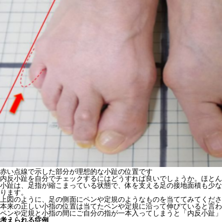
赤い点線で示した部分が理想的な小趾の位置です
内反小趾を自分でチェックするにはどうすれば良いでしょうか。ほとん
小趾は、足指が縮こまっている状態で、体を支える足の接地面積も少な
ります。
上図のように、足の側面にペンや定規のようなものを当ててみてくださ
本来の正しい小指の位置は当てたペンや定規に沿って伸びていると言わ
ペンや定規と小指の間にご自分の指が一本入ってしまうと「内反小趾」
考えられる症例