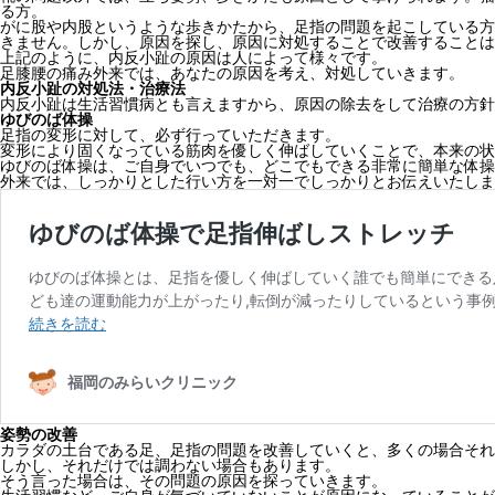
る方。
がに股や内股というような歩きかたから、足指の問題を起こしている方
きません。しかし、原因を探し、原因に対処することで改善することは
上記のように、内反小趾の原因は人によって様々です。
足膝腰の痛み外来では、あなたの原因を考え、対処していきます。
内反小趾の対処法・治療法
内反小趾は生活習慣病とも言えますから、原因の除去をして治療の方針
ゆびのば体操
足指の変形に対して、必ず行っていただきます。
変形により固くなっている筋肉を優しく伸ばしていくことで、本来の状
ゆびのば体操は、ご自身でいつでも、どこでもできる非常に簡単な体操
外来では、しっかりとした行い方を一対一でしっかりとお伝えいたしま
姿勢の改善
カラダの土台である足、足指の問題を改善していくと、多くの場合それ
しかし、それだけでは調わない場合もあります。
そう言った場合は、その問題の原因を探っていきます。