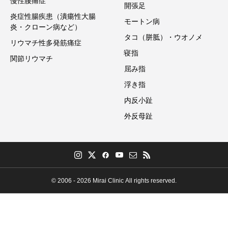
慢性腰痛症
開張足
炎症性腸疾患（潰瘍性大腸
モートン病
炎・クローン病など）
タコ（胼胝）・ウオノメ
リウマチ性多発筋痛症
寝指
関節リウマチ
屈み指
浮き指
内反小趾
外反母趾
© 2006 - 2026 Mirai Clinic All rights reserved.