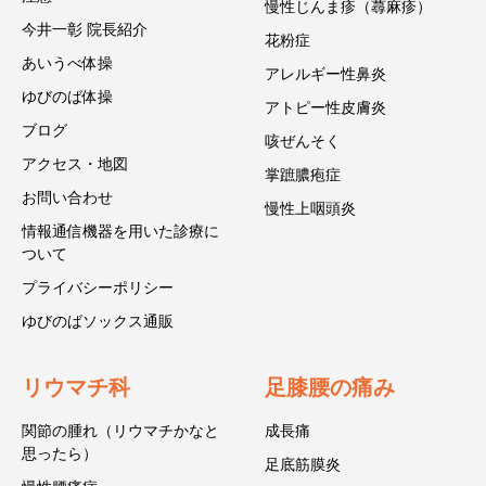
慢性じんま疹（蕁麻疹）
今井一彰 院長紹介
花粉症
あいうべ体操
アレルギー性鼻炎
ゆびのば体操
アトピー性皮膚炎
ブログ
咳ぜんそく
アクセス・地図
掌蹠膿疱症
お問い合わせ
慢性上咽頭炎
情報通信機器を用いた診療に
ついて
プライバシーポリシー
ゆびのばソックス通販
リウマチ科
足膝腰の痛み
関節の腫れ（リウマチかなと
成長痛
思ったら）
足底筋膜炎