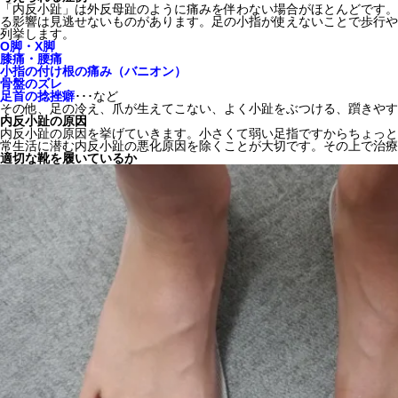
「内反小趾」は外反母趾のように痛みを伴わない場合がほとんどです。
る影響は見逃せないものがあります。足の小指が使えないことで歩行や
列挙します。
O脚・X脚
膝痛・腰痛
小指の付け根の痛み（バニオン）
骨盤のズレ
足首の捻挫癖
･･･など
その他、足の冷え、爪が生えてこない、よく小趾をぶつける、躓きやす
内反小趾の原因
内反小趾の原因を挙げていきます。小さくて弱い足指ですからちょっと
常生活に潜む内反小趾の悪化原因を除くことが大切です。その上で治療
適切な靴を履いているか