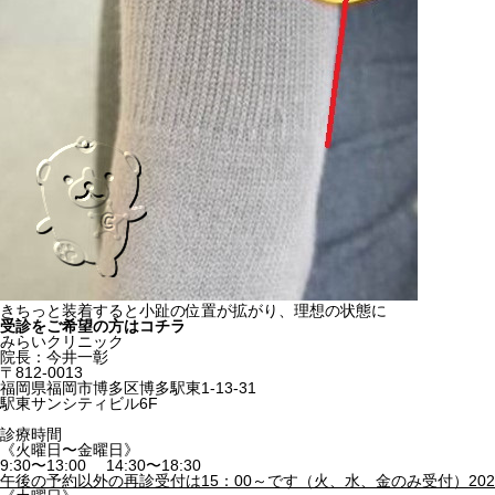
きちっと装着すると小趾の位置が拡がり、理想の状態に
受診をご希望の方はコチラ
みらいクリニック
院長：今井一彰
〒812-0013
福岡県福岡市博多区博多駅東1-13-31
駅東サンシティビル6F
診療時間
《火曜日〜金曜日》
9:30〜13:00 14:30〜18:30
午後の予約以外の再診受付は15：00～です（火、水、金のみ受付）2021/