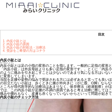
目次
1.
内反小趾とは
2.
内反小趾の原因
3.
内反小趾の対処法・治療法
4.
受診をご希望の方はコチラ
内反小趾とは
ないはんしょうし
内反小趾
とは足の小指の変形のことを指します。一般的に足指の変形と
「内反小趾」は外反母趾よりも多い足指の変形です。。とくに「内反小
のように痛みを引き起こすことは少ないのであまり気になる方はいない
に変形してしまいます。
当院を足腰や姿勢の悩みで受診される方には必ずあると言っても良いほど
の目立たない小趾は、歩くときに膝が外向きに（がに股、O脚）ならな
ところが現代医学的な治療法はあまりなく、保存療法（経過観察）がほ
では、この内反小趾が足腰の不調の原因であると考え治療に際してはこ
痛みや腫れもなく、皮膚も赤くなっていないからといって問題が起きて
内反小趾のチェック方法