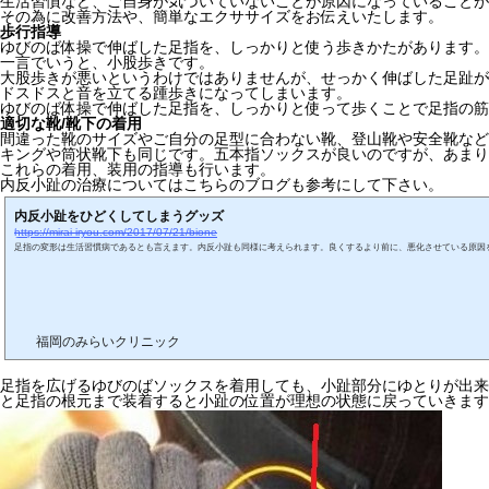
生活習慣など、ご自身が気づいていないことが原因になっていることが
その為に改善方法や、簡単なエクササイズをお伝えいたします。
歩行指導
ゆびのば体操で伸ばした足指を、しっかりと使う歩きかたがあります。
一言でいうと、小股歩きです。
大股歩きが悪いというわけではありませんが、せっかく伸ばした足趾が
ドスドスと音を立てる踵歩きになってしまいます。
ゆびのば体操で伸ばした足指を、しっかりと使って歩くことで足指の筋
適切な靴/靴下の着用
間違った靴のサイズやご自分の足型に合わない靴、登山靴や安全靴など
キングや筒状靴下も同じです。五本指ソックスが良いのですが、あまり
これらの着用、装用の指導も行います。
内反小趾の治療についてはこちらのブログも参考にして下さい。
内反小趾をひどくしてしまうグッズ
https://mirai-iryou.com/2017/07/21/bione
足指の変形は生活習慣病であるとも言えます。内反小趾も同様に考えられます。良くするより前に、悪化させている原因
福岡のみらいクリニック
足指を広げるゆびのばソックスを着用しても、小趾部分にゆとりが出来
と足指の根元まで装着すると小趾の位置が理想の状態に戻っていきます