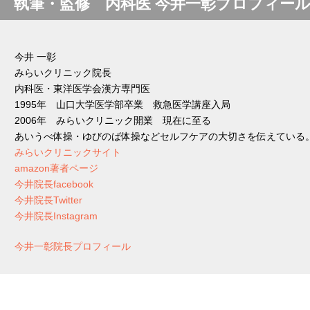
執筆・監修 内科医 今井一彰プロフィー
今井 一彰
みらいクリニック院長
内科医・東洋医学会漢方専門医
1995年 山口大学医学部卒業 救急医学講座入局
2006年 みらいクリニック開業 現在に至る
あいうべ体操・ゆびのば体操などセルフケアの大切さを伝えている
みらいクリニックサイト
amazon著者ページ
今井院長facebook
今井院長Twitter
今井院長Instagram
今井一彰院長プロフィール