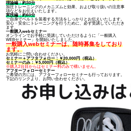
理論編：約30分
加圧トレーニングのメカニズムと効果、および取り扱いの注意事
項などをお伝えいたします。
実技編：約60分
ご自身でベルトを装着する方法をしっかりとお伝えいたします。
安心・安全にトレーニングを行うために、必ず受講していただき
ます。
一般購入webセミナー
オンラインでお手軽に受講していただけるように「一般購入
WEBセミナー」を開始いたしました。
一般購入webセミナーは、随時募集をしており
ます。
お気軽にご問い合わせください。
セミナー＋アフタフォロー：￥20,000円（税込）
セミナーのみ：￥5,000円（税込）
※購入2台目からはセミナー料のみで構いません。
アフターフォローセミナー
ご希望の方には、アフターフォローセミナーも行っております。
下記のリンクより、お問い合わせください。