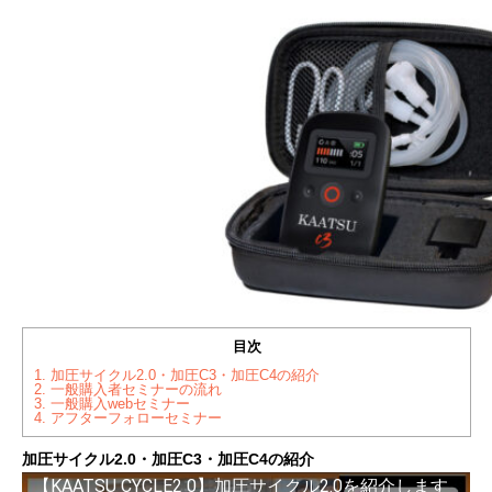
目次
1.
加圧サイクル2.0・加圧C3・加圧C4の紹介
2.
一般購入者セミナーの流れ
3.
一般購入webセミナー
4.
アフターフォローセミナー
加圧サイクル2.0・加圧C3・加圧C4の紹介
【KAATSU CYCLE2 0】加圧サイクル2.0を紹介します