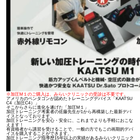
※加圧M１のご購入は、みらいクリニックの受診は不要です。
アメリカのペンタゴンが認めたトレーニングデバイス「KAATSU
C4（加圧C4）」
そこからさらに進化を遂げた「加圧M１」
加圧トレーニング考案者の佐藤先生が1から再構築した最新デバ
イスとなっております。
加圧トレーニングを安心・安全に、これまでよりも手軽におこな
えます！
有資格者から講習を受けることで、一般の方でもこの画期的デバ
イスを購入することができます。
加圧トレーニング指導歴15年以上の実績があるみらいクリニック