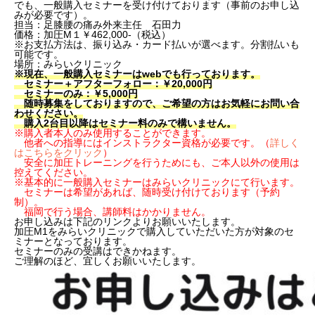
でも、一般購入セミナーを受け付けております（事前のお申し込
みが必要です）。
担当：足膝腰の痛み外来主任 石田力
価格：加圧M１￥462,000-（税込）
※お支払方法は、振り込み・カード払いが選べます。分割払いも
可能です。
場所：みらいクリニック
※現在、一般購入セミナーはwebでも行っております。
セミナー
＋アフターフォロー：￥20,000円
セミナーのみ：￥5,000円
随時募集をしておりますので、ご希望の方はお気軽にお問い合
わせください。
購入2台目以降はセミナー料のみで構いません。
※購入者本人のみ使用することができます。
他者への指導にはインストラクター資格が必要です。（
詳しく
はこちらをクリック
）
安全に加圧トレーニングを行うためにも、ご本人以外の使用は
控えてください。
※基本的に一般購入セミナーはみらいクリニックにて行います。
セミナーは希望があれば、随時受け付けております（予約
制）。
福岡で行う場合、講師料はかかりません。
お申し込みは下記のリンクよりお願いいたします。
加圧M1をみらいクリニックで購入していただいた方が対象のセ
ミナーとなっております。
セミナーのみの受講はできかねます。
ご理解のほど、宜しくお願いいたします。