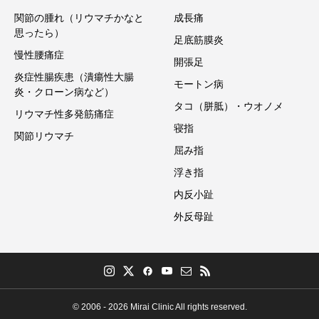
関節の腫れ（リウマチかなと
成長痛
思ったら）
足底筋膜炎
慢性腰痛症
開張足
炎症性腸疾患（潰瘍性大腸
モートン病
炎・クローン病など）
タコ（胼胝）・ウオノメ
リウマチ性多発筋痛症
寝指
関節リウマチ
屈み指
浮き指
内反小趾
外反母趾
© 2006 - 2026 Mirai Clinic All rights reserved.