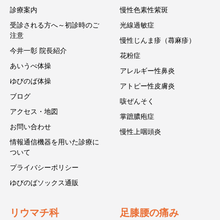
診療案内
慢性色素性紫斑
受診される方へ～初診時のご
光線過敏症
注意
慢性じんま疹（蕁麻疹）
今井一彰 院長紹介
花粉症
あいうべ体操
アレルギー性鼻炎
ゆびのば体操
アトピー性皮膚炎
ブログ
咳ぜんそく
アクセス・地図
掌蹠膿疱症
お問い合わせ
慢性上咽頭炎
情報通信機器を用いた診療に
ついて
プライバシーポリシー
ゆびのばソックス通販
リウマチ科
足膝腰の痛み