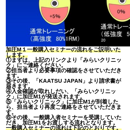
加圧M１一般購入セミナーの流れをご説明いた
します。
①まずは、上記のリンクより「みらいクリニッ
ク」にご連絡ください。
②担当者より必要事項の確認をさせていただき
ます。
③その後、「KAATSU JAPAN」より請求書が
届きます。
④入金確認が取れしだい、「みらいクリニッ
ク」に加圧M1
が発送されます。
⑤「みらいクリニック」に加圧M
1
が到着した
ら、担当者より再度ご連絡をさせていただきま
す。
⑥その後、一般購入者セミナーを受講していた
だき、加圧M1
をお渡しする流れとなります。
一般購入セミナーの流れは下記のとおりです。