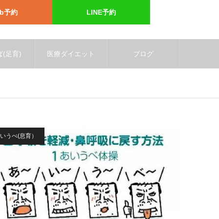
eb予約
LINE予約
(足育)
医療ダイエット
ブログ
いうべ(息育）