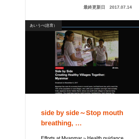
最終更新日
2017.07.14
あいうべ(息育）
side by side～Stop mouth
breathing, …
Efforts at Myanmar ~ Health guidance