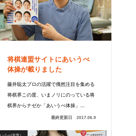
将棋連盟サイトにあいうべ
体操が載りました
藤井聡太プロの活躍で俄然注目を集める
将棋界この度、いまノリにのっている将
棋界からナゼか「あいうべ体操」…
最終更新日
2017.06.9
いうべ(息育）