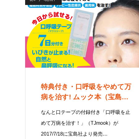
特典付き・口呼吸をやめて万
病を治す! ムック本（宝島
社）
なんと口テープの付録付き「口呼吸を止
めて万病を治す！」（TJmook）が
2017/7/18に宝島社より発売…