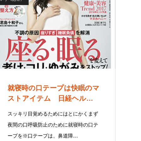
就寝時の口テープは快眠のマ
ストアイテム 日経ヘルス
2018年1月号
スッキリ目覚めるためにはとにかくまず
夜間の口呼吸防止のために就寝時の口テ
ープを※口テープは、鼻道障…