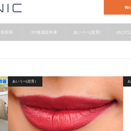
W
一彰院長
ｺﾛﾅ後遺症外来
あいうべ(息育)
ゆびのば
あいうべ(息育）
あ