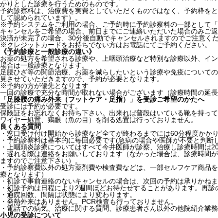
かりとした診療を行うためのものです。
予約診察料は、治療費を実費としていただくものではなく、予約枠をと
して認められています）。
※予約システムをご利用の場合、ご予約時に予約診察料の一部として「1
キャンセルをご希望の場合、前日までにご連絡いただいた場合のみご返
決済が未完了の場合、30分後自動でキャンセルされますのでご注意く
※クレジットカードをお持ちでない方はお電話にてご予約ください。
《予約診療と一般診療の違い》
お薬の処方を希望される診療や、上咽頭治療など特別な診療以外、イン
場合は一般診療となります。
足腰ひざ等の関節治療、お薬を減らしたいという診療や免疫についての
見させていただきますので、予約が必要となります。
※予約の方が優先となります
一回の診療で充分な時間が取れない場合がございます（診療時間の延長
「足膝腰の痛み外来（フットケア・足指）」を受診ご希望のかたへ
受診には予約が必要です。
保険証をお忘れなくお持ち下さい。出来れば普段はいている靴を持って
ワイヤー処置、鶏眼（魚の目）を削る処置は行っておりません。
良くある質問
・窓口受け付け開始から診療など全てが終わるまでには60分程度かか
・予約診察料は基本的に毎回必要です(急病の場合や医師が不要と判断
・上咽頭炎診療についてはすべて今井医師が診察、治療し診療時間は2
・遅れる際は連絡をお願いしております（なかった場合は、診療時間が
ますのでご注意下さい）。
・予約診察費以外の処方薬剤費や検査費などは、一部セルフケア商品を
療となります）
・初診で事前連絡のないキャンセルの場合は、次回の予約は承りかねま
・初診予約は日程により2週間ほどお待たせすることがあります。再診
・通院回数、間隔は状態により変わります。
・発熱外来はありません。PCR検査も行っておりません。
・電話での病気、治療に関する質問、診療患者さん以外の他院紹介業
小児の受診について