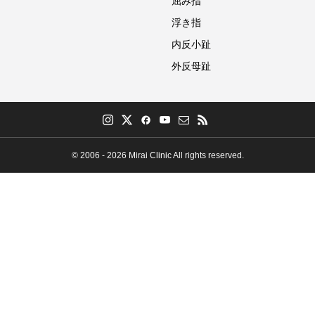
屈み指
浮き指
内反小趾
外反母趾
© 2006 - 2026 Mirai Clinic All rights reserved.