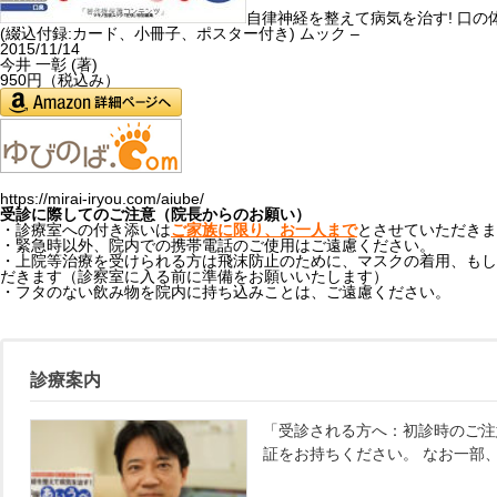
自律神経を整えて病気を治す! 口の
(綴込付録:カード、小冊子、ポスター付き) ムック –
2015/11/14
今井 一彰 (著)
950円（税込み）
https://mirai-iryou.com/aiube/
受診に際してのご注意（院長からのお願い）
・診療室への付き添いは
ご家族に限り、お一人まで
とさせていただきま
・緊急時以外、院内での携帯電話のご使用はご遠慮ください。
・上院等治療を受けられる方は飛沫防止のために、マスクの着用、もし
だきます（診察室に入る前に準備をお願いいたします）
・フタのない飲み物を院内に持ち込みことは、ご遠慮ください。
診療案内
「受診される方へ：初診時のご注
証をお持ちください。 なお一部、診