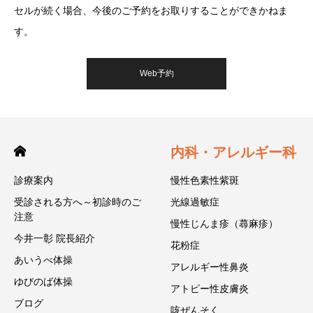
セルが続く場合、今後のご予約をお取りすることができかねま
す。
Web予約
内科・アレルギー科
診療案内
慢性色素性紫斑
受診される方へ～初診時のご
光線過敏症
注意
慢性じんま疹（蕁麻疹）
今井一彰 院長紹介
花粉症
あいうべ体操
アレルギー性鼻炎
ゆびのば体操
アトピー性皮膚炎
ブログ
咳ぜんそく