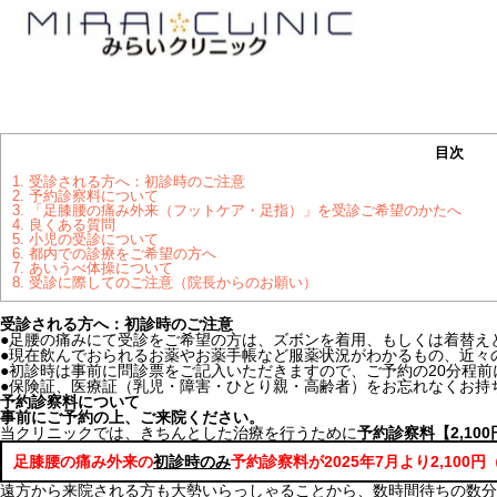
目次
1.
受診される方へ：初診時のご注意
2.
予約診察料について
3.
「足膝腰の痛み外来（フットケア・足指）」を受診ご希望のかたへ
4.
良くある質問
5.
小児の受診について
6.
都内での診療をご希望の方へ
7.
あいうべ体操について
8.
受診に際してのご注意（院長からのお願い）
受診される方へ：初診時のご注意
●足腰の痛みにて受診をご希望の方は、ズボンを着用、もしくは着替え
●現在飲んでおられるお薬やお薬手帳など服薬状況がわかるもの、近々
●初診時は事前に問診票をご記入いただきますので、ご予約の20分程前
●保険証、医療証（乳児・障害・ひとり親・高齢者）をお忘れなくお持
予約診察料について
事前にご予約の上、ご来院ください。
当クリニックでは、きちんとした治療を行うために
予約診察料【2,1
足膝腰の痛み外来の
初診時のみ
予約診察料が2025年7月より2,10
遠方から来院される方も大勢いらっしゃることから、数時間待ちの数分