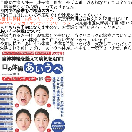
足膝腰の痛み外来（成長痛、側弯、外反母趾、浮き指など）では全ての
上咽頭炎などの治療は行っておりません。
都内での診療をご希望の方へ
都内二カ所において不定期ですが診療を股なっています。
相田耳鼻科・内科クリニック
東京都荒川区西尾久6-2-12相田ビル1F
yoboメディカルオンラインクリニック
東京都港区東新橋2丁目3番14
※どちらも予約になりますので、お電話でお問い合わせください。
あいうべ体操について
受診されるお子様（親御様）の中には、当クリニックの診療についてよ
特に「あいうべ体操」をご存じない方がいらっしゃいます。
今井院長の「あいうべ体操」の本をご覧いただき、実践していただくこ
受診される前にまずは「あいうべ体操」の本をご一読下さいませ。自ら