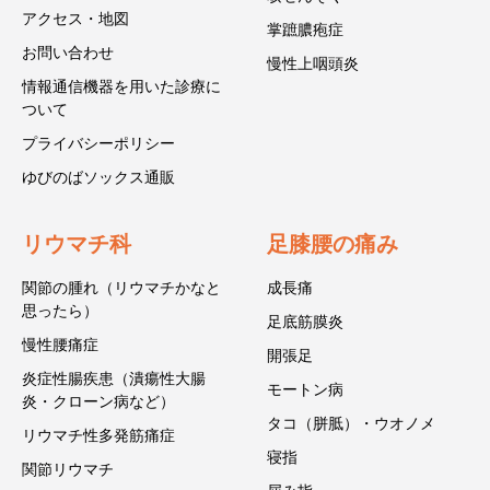
アクセス・地図
掌蹠膿疱症
お問い合わせ
慢性上咽頭炎
情報通信機器を用いた診療に
ついて
プライバシーポリシー
ゆびのばソックス通販
リウマチ科
足膝腰の痛み
関節の腫れ（リウマチかなと
成長痛
思ったら）
足底筋膜炎
慢性腰痛症
開張足
炎症性腸疾患（潰瘍性大腸
モートン病
炎・クローン病など）
タコ（胼胝）・ウオノメ
リウマチ性多発筋痛症
寝指
関節リウマチ