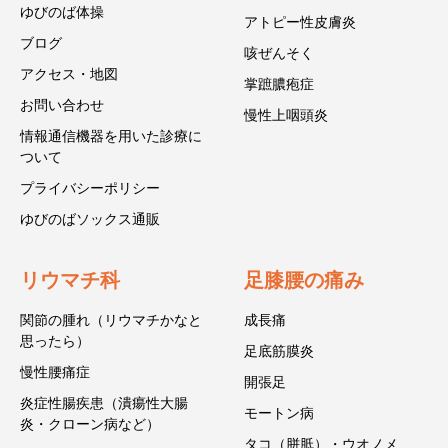
ゆびのば体操
アトピー性皮膚炎
ブログ
咳ぜんそく
アクセス・地図
掌蹠膿疱症
お問い合わせ
慢性上咽頭炎
情報通信機器を用いた診療に
ついて
プライバシーポリシー
ゆびのばソックス通販
リウマチ科
足膝腰の痛み
関節の腫れ（リウマチかなと
成長痛
思ったら）
足底筋膜炎
慢性腰痛症
開張足
炎症性腸疾患（潰瘍性大腸
モートン病
炎・クローン病など）
タコ（胼胝）・ウオノメ