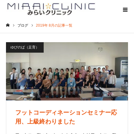
ブログ
2019年 8月の記事一覧
ホーム
ゆびのば（足育）
フットコーディネーションセミナー応
用、上級終わりました