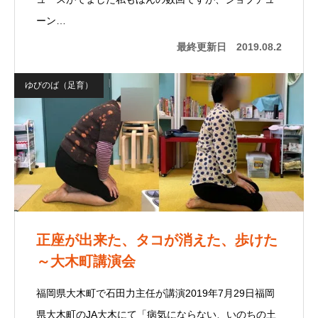
ーン…
最終更新日
2019.08.2
ゆびのば（足育）
正座が出来た、タコが消えた、歩けた
～大木町講演会
福岡県大木町で石田力主任が講演2019年7月29日福岡
県大木町のJA大木にて「病気にならない、いのちの土