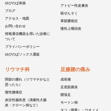
ゆびのば体操
アトピー性皮膚炎
ブログ
咳ぜんそく
アクセス・地図
掌蹠膿疱症
お問い合わせ
慢性上咽頭炎
情報通信機器を用いた診療に
ついて
プライバシーポリシー
ゆびのばソックス通販
リウマチ科
足膝腰の痛み
関節の腫れ（リウマチかなと
成長痛
思ったら）
足底筋膜炎
慢性腰痛症
開張足
炎症性腸疾患（潰瘍性大腸
モートン病
炎・クローン病など）
タコ（胼胝）・ウオノメ