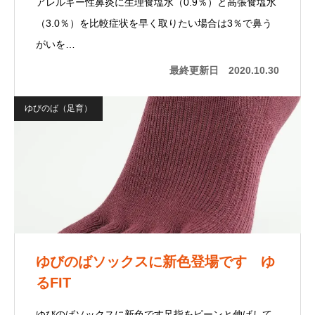
アレルギー性鼻炎に生理食塩水（0.9％）と高張食塩水
（3.0％）を比較症状を早く取りたい場合は3％で鼻う
がいを…
最終更新日
2020.10.30
ゆびのば（足育）
ゆびのばソックスに新色登場です ゆ
るFIT
ゆびのばソックスに新色です足指をピーンと伸ばして