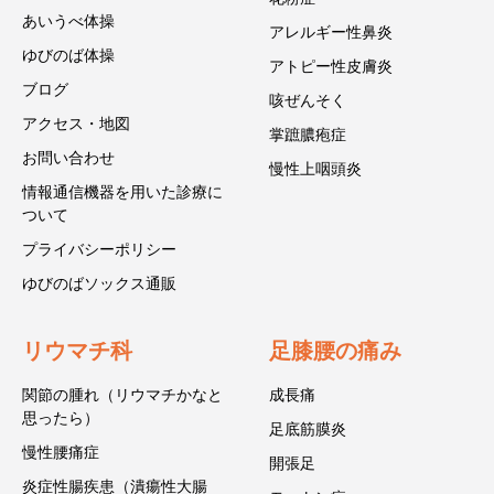
あいうべ体操
アレルギー性鼻炎
ゆびのば体操
アトピー性皮膚炎
ブログ
咳ぜんそく
アクセス・地図
掌蹠膿疱症
お問い合わせ
慢性上咽頭炎
情報通信機器を用いた診療に
ついて
プライバシーポリシー
ゆびのばソックス通販
リウマチ科
足膝腰の痛み
関節の腫れ（リウマチかなと
成長痛
思ったら）
足底筋膜炎
慢性腰痛症
開張足
炎症性腸疾患（潰瘍性大腸