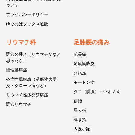
ついて
プライバシーポリシー
ゆびのばソックス通販
リウマチ科
足膝腰の痛み
関節の腫れ（リウマチかなと
成長痛
思ったら）
足底筋膜炎
慢性腰痛症
開張足
炎症性腸疾患（潰瘍性大腸
モートン病
炎・クローン病など）
タコ（胼胝）・ウオノメ
リウマチ性多発筋痛症
寝指
関節リウマチ
屈み指
浮き指
内反小趾