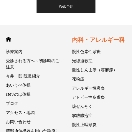
Web予約
内科・アレルギー科
診療案内
慢性色素性紫斑
受診される方へ～初診時のご
光線過敏症
注意
慢性じんま疹（蕁麻疹）
今井一彰 院長紹介
花粉症
あいうべ体操
アレルギー性鼻炎
ゆびのば体操
アトピー性皮膚炎
ブログ
咳ぜんそく
アクセス・地図
掌蹠膿疱症
お問い合わせ
慢性上咽頭炎
情報通信機器を用いた診療に