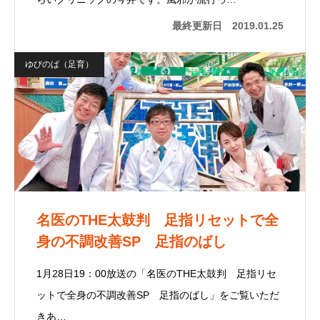
最終更新日
2019.01.25
ゆびのば（足育）
名医のTHE太鼓判 足指リセットで全
身の不調改善SP 足指のばし
1月28日19：00放送の「名医のTHE太鼓判 足指リセ
ットで全身の不調改善SP 足指のばし」をご覧いただ
きあ…