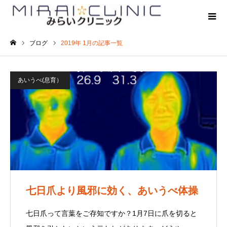
ブログ
2019年 1月の記事一覧
ホーム
あいうべ(息育）
七日爪より風邪に効く、あいうべ体操
七日爪って言葉をご存知ですか？1月7日に爪を切ると