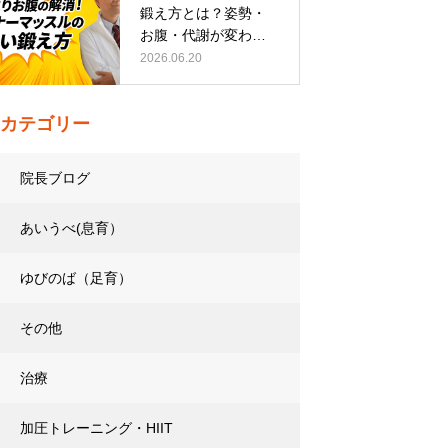
鍛え方とは？姿勢・
お腹・代謝が変わる
トレーニング…
2026.06.20
カテゴリー
院長ブログ
あいうべ(息育）
ゆびのば（足育）
その他
治療
加圧トレーニング・HIIT