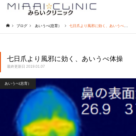
ブログ
あいうべ(息育）
七日爪より風邪に効く、あいうべ体操
ホーム
七日爪より風邪に効く、あいうべ体操
最終更新日
2019.01.07
あいうべ(息育）