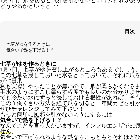
1月7日に爪を切ると風邪を引かないという云われがあ
どうやるかというと･･･
目次
七草がゆを作るときに
気合いで熱を下げる！？
七草がゆを作るときに
1月7日、七草がゆを召し上がるところもあるでしょう。
この七草を浸しておいた水をとっておいて、それに爪
が七日爪。
私も実際にやったことが無いので、爪が柔らかくなる
手水のようにすこし濡らす程度でも良いのか分かりま
でも冷たい水にずっと浸しておける根性があれば、そも
この面倒くさい方法を経て爪を切ると一年間カゼを引
ぜひチャレンジしてみて下さい！
もっと簡単に風邪を引かないようにするには･･･
気合いで熱を下げる！？
なんてことを言う人がいますが、インフルエンザで39
せん
。
気合いで下げられるような熱なら、もともとそれほど