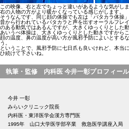
この映像、右と左でちょっと違いがあるような気がし
右の人物の方がより暖かくなっている感じがします。
そうなんです、同じ顔の体操でも左は「パタカラ体操
昔から行われているパタカラと声を出すオーラルフレ
のある動気ではあるんですが、大きくゆっくりとした
あいうべ体操は、大きくゆっくりとした動きですから
顔の温度、鼻の温度が高い方が風邪予防によいとする
う。
ということで、風邪予防に七日爪も良いけれど、本当
ひ続けて下さいね。
執筆・監修 内科医 今井一彰プロフィー
今井 一彰
みらいクリニック院長
内科医・東洋医学会漢方専門医
1995年 山口大学医学部卒業 救急医学講座入局