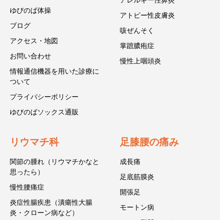
アレルギー性鼻炎
ゆびのば体操
アトピー性皮膚炎
ブログ
咳ぜんそく
アクセス・地図
掌蹠膿疱症
お問い合わせ
慢性上咽頭炎
情報通信機器を用いた診療に
ついて
プライバシーポリシー
ゆびのばソックス通販
リウマチ科
足膝腰の痛み
関節の腫れ（リウマチかなと
成長痛
思ったら）
足底筋膜炎
慢性腰痛症
開張足
炎症性腸疾患（潰瘍性大腸
モートン病
炎・クローン病など）