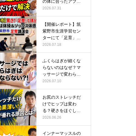
の体に合ったアプロ
ーチ
2026.07.31
【開催レポート】筑
紫野市生涯学習セン
ターにて「足育」講
演会に登壇し…
2026.07.18
ふくらはぎが細くな
らないのはなぜ？マ
ッサージで変わらな
い根本原因
2026.07.10
お尻のストレッチだ
けでヒップは変わ
る？硬さをほぐして
整える正しい方…
2026.06.26
インナーマッスルの