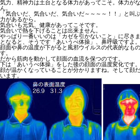
気力、精神力は土台となる体力があってこそ。体力が
ん。
「気合いだ、気合いだ、気合いだ～～～～！！」と叫
力があるから。
気合いも元気、健康があってこそです。
気合いで熱を下げることは出来ません。
やっぱり一番いいのは「カゼを引かないこと」に尽き
となると、そうです「あいうべ体操」、鼻呼吸ですよ
顔面や鼻の温度が下がると風邪ウイルスの代表的なも
す。
だから筋肉を動かして顔面の血流を保つのです。
下は「あいうべ体操」をした後の顔面の温度変化です
顔が温かくなっていることが分かりますね。そして顔
います。