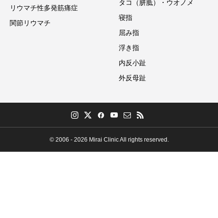
タコ（胼胝）・ウオノメ
リウマチ性多発筋痛症
寝指
関節リウマチ
屈み指
浮き指
内反小趾
外反母趾
© 2006 - 2026 Mirai Clinic All rights reserved.