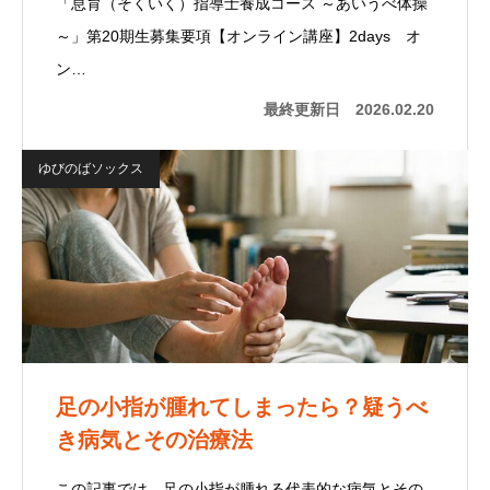
「息育（そくいく）指導士養成コース ～あいうべ体操
～」第20期生募集要項【オンライン講座】2days オ
ン…
最終更新日
2026.02.20
ゆびのばソックス
足の小指が腫れてしまったら？疑うべ
き病気とその治療法
この記事では、足の小指が腫れる代表的な病気とその