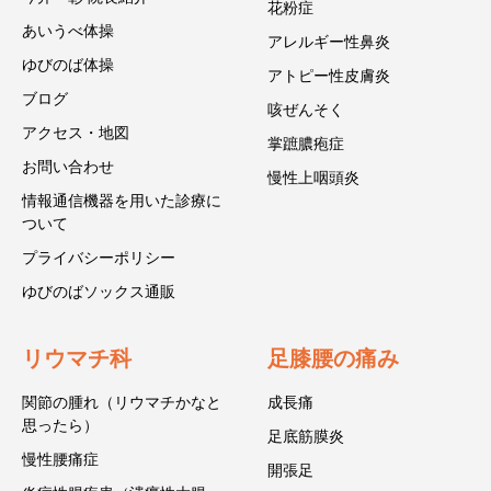
花粉症
あいうべ体操
アレルギー性鼻炎
ゆびのば体操
アトピー性皮膚炎
ブログ
咳ぜんそく
アクセス・地図
掌蹠膿疱症
お問い合わせ
慢性上咽頭炎
情報通信機器を用いた診療に
ついて
プライバシーポリシー
ゆびのばソックス通販
リウマチ科
足膝腰の痛み
関節の腫れ（リウマチかなと
成長痛
思ったら）
足底筋膜炎
慢性腰痛症
開張足