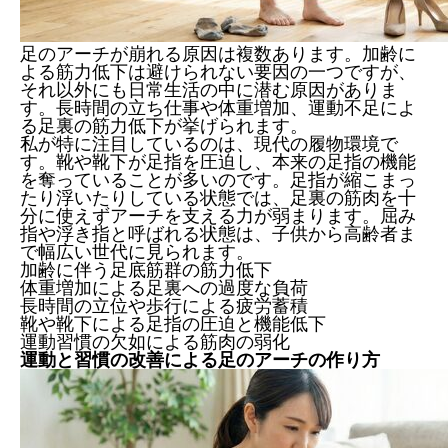
足のアーチが崩れる原因は複数あります。加齢に
よる筋力低下は避けられない要因の一つですが、
それ以外にも日常生活の中に潜む原因がありま
す。長時間の立ち仕事や体重増加、運動不足によ
る足裏の筋力低下が挙げられます。
私が特に注目しているのは、現代の履物環境で
す。靴や靴下が足指を圧迫し、本来の足指の機能
を奪っていることが多いのです。足指が縮こまっ
たり浮いたりしている状態では、足裏の筋肉を十
分に使えずアーチを支える力が弱まります。屈み
指や浮き指と呼ばれる状態は、子供から高齢者ま
で幅広い世代に見られます。
加齢に伴う足底筋群の筋力低下
体重増加による足裏への過度な負荷
長時間の立位や歩行による疲労蓄積
靴や靴下による足指の圧迫と機能低下
運動習慣の欠如による筋肉の弱化
運動と習慣の改善による足のアーチの作り方