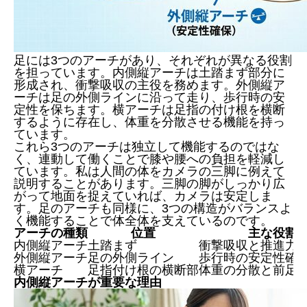
足には3つのアーチがあり、それぞれが異なる役割
を担っています。内側縦アーチは土踏まず部分に
形成され、衝撃吸収の主役を務めます。外側縦ア
ーチは足の外側ラインに沿って走り、歩行時の安
定性を保ちます。横アーチは足指の付け根を横断
するように存在し、体重を分散させる機能を持っ
ています。
これら3つのアーチは独立して機能するのではな
く、連動して働くことで膝や腰への負担を軽減し
ています。私は人間の体をカメラの三脚に例えて
説明することがあります。三脚の脚がしっかり広
がって地面を捉えていれば、カメラは安定しま
す。足のアーチも同様に、3つの構造がバランスよ
く機能することで体全体を支えているのです。
アーチの種類
位置
主な役割
内側縦アーチ
土踏まず
衝撃吸収と推進力
外側縦アーチ
足の外側ライン
歩行時の安定性確
横アーチ
足指付け根の横断部
体重の分散と前足
内側縦アーチが重要な理由