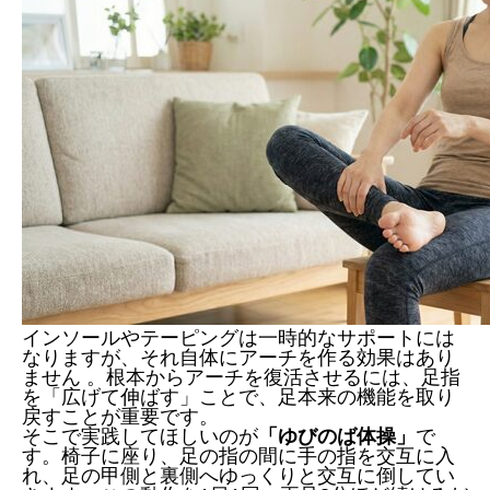
インソールやテーピングは一時的なサポートには
なりますが、それ自体にアーチを作る効果はあり
ません 。根本からアーチを復活させるには、足指
を「広げて伸ばす」ことで、足本来の機能を取り
戻すことが重要です。
そこで実践してほしいのが
「ゆびのば体操」
で
す。椅子に座り、足の指の間に手の指を交互に入
れ、足の甲側と裏側へゆっくりと交互に倒してい