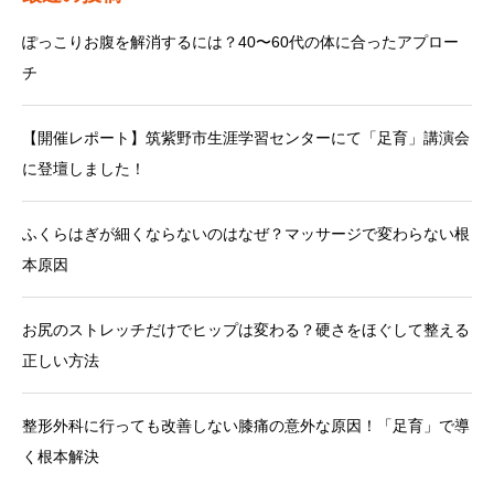
ぽっこりお腹を解消するには？40〜60代の体に合ったアプロー
チ
【開催レポート】筑紫野市生涯学習センターにて「足育」講演会
に登壇しました！
ふくらはぎが細くならないのはなぜ？マッサージで変わらない根
本原因
お尻のストレッチだけでヒップは変わる？硬さをほぐして整える
正しい方法
整形外科に行っても改善しない膝痛の意外な原因！「足育」で導
く根本解決