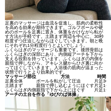
足裏のマッサージは血流を促進し、筋肉の柔軟性
を高める効果が期待できます。ゴルフボールや硬
めのボールを足裏に置き、体重をかけながら転が
す方法が手軽です。土踏まず周辺を中心に、30秒
程度ずつ圧迫しながらほぐしていきます。朝と晩
にそれぞれ1分程度行うとよいでしょう。
ふくらはぎのマッサージも重要です。後脛骨筋は
ふくらはぎの深部にあり、内側縦アーチを下から
支える役割を持っています。ふくらはぎの内側を
親指で押しながら、アキレス腱からひざ裏に向か
ってほぐしていきます。入浴後の筋肉が温まった
状態で行うとより効果的です。
マッサージ部位
方法
時間の
足裏全体
ボールを転がして圧迫
片足30
土踏まず
親指で押し込むようにほぐす
片足1分
ふくらはぎ内側
親指で下から上にほぐす
片足1分
アーチの土台を作る「ゆびのば体操」