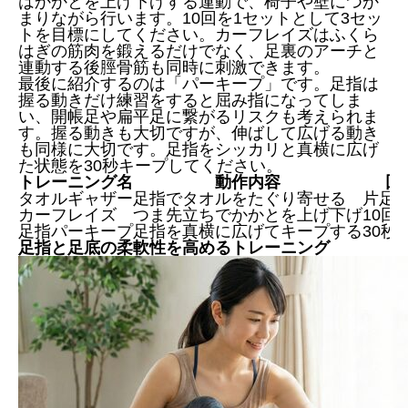
はかかとを上げ下げする運動で、椅子や壁につか
まりながら行います。10回を1セットとして3セッ
トを目標にしてください。カーフレイズはふくら
はぎの筋肉を鍛えるだけでなく、足裏のアーチと
連動する後脛骨筋も同時に刺激できます。
最後に紹介するのは「パーキープ」です。足指は
握る動きだけ練習をすると屈み指になってしま
い、開帳足や扁平足に繋がるリスクも考えられま
す。握る動きも大切ですが、伸ばして広げる動き
も同様に大切です。足指をシッカリと真横に広げ
た状態を30秒キープしてください。
トレーニング名
動作内容
回
タオルギャザー
足指でタオルをたぐり寄せる
片足1
カーフレイズ
つま先立ちでかかとを上げ下げ
10回
足指パーキープ
足指を真横に広げてキープする
30秒
足指と足底の柔軟性を高めるトレーニング