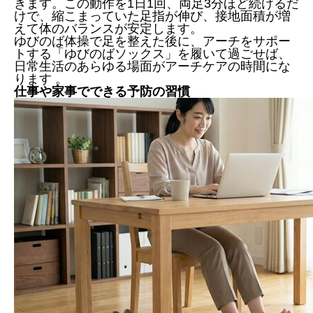
きます。この動作を1日1回、両足3分ほど続けるだ
けで、縮こまっていた足指が伸び、接地面積が増
えて体のバランスが安定します。
ゆびのば体操で足を整えた後に、アーチをサポー
トする「ゆびのばソックス」を履いて過ごせば、
日常生活のあらゆる場面がアーチケアの時間にな
ります 。
仕事や家事でできる予防の習慣