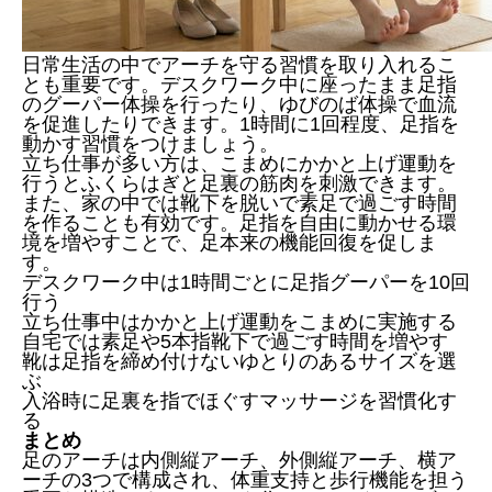
日常生活の中でアーチを守る習慣を取り入れるこ
とも重要です。デスクワーク中に座ったまま足指
のグーパー体操を行ったり、ゆびのば体操で血流
を促進したりできます。1時間に1回程度、足指を
動かす習慣をつけましょう。
立ち仕事が多い方は、こまめにかかと上げ運動を
行うとふくらはぎと足裏の筋肉を刺激できます。
また、家の中では靴下を脱いで素足で過ごす時間
を作ることも有効です。足指を自由に動かせる環
境を増やすことで、足本来の機能回復を促しま
す。
デスクワーク中は1時間ごとに足指グーパーを10回
行う
立ち仕事中はかかと上げ運動をこまめに実施する
自宅では素足や5本指靴下で過ごす時間を増やす
靴は足指を締め付けないゆとりのあるサイズを選
ぶ
入浴時に足裏を指でほぐすマッサージを習慣化す
る
まとめ
足のアーチは内側縦アーチ、外側縦アーチ、横ア
ーチの3つで構成され、体重支持と歩行機能を担う