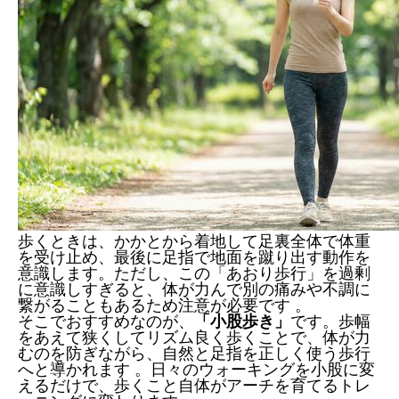
歩くときは、かかとから着地して足裏全体で体重
を受け止め、最後に足指で地面を蹴り出す動作を
意識します。ただし、この「あおり歩行」を過剰
に意識しすぎると、体が力んで別の痛みや不調に
繋がることもあるため注意が必要です 。
そこでおすすめなのが、
「小股歩き」
です。歩幅
をあえて狭くしてリズム良く歩くことで、体が力
むのを防ぎながら、自然と足指を正しく使う歩行
へと導かれます 。日々のウォーキングを小股に変
えるだけで、歩くこと自体がアーチを育てるトレ