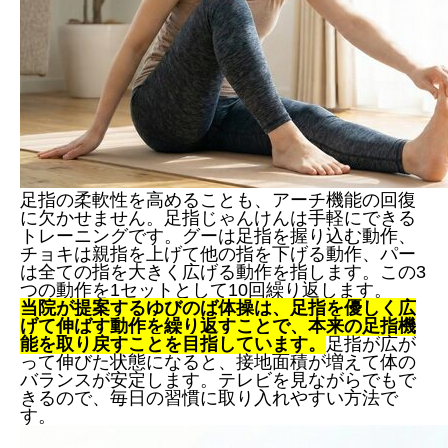
足指の柔軟性を高めることも、アーチ機能の回復
に欠かせません。足指じゃんけんは手軽にできる
トレーニングです。グーは足指を握り込む動作、
チョキは親指を上げて他の指を下げる動作、パー
は全ての指を大きく広げる動作を指します。この3
つの動作を1セットとして10回繰り返します。
当院が提案するゆびのば体操は、足指を優しく広
げて伸ばす動作を繰り返すことで、本来の足指機
能を取り戻すことを目指しています。
足指が広が
って伸びた状態になると、接地面積が増えて体の
バランスが安定します。テレビを見ながらでもで
きるので、毎日の習慣に取り入れやすい方法で
す。