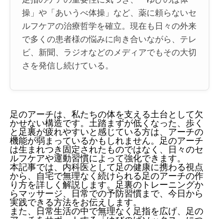
操」や「あいうべ体操」など、薬に頼らないセ
ルフケアの治療哲学を確立。現在も日々の外来
で多くの患者様の悩みに向き合いながら、テレ
ビ、新聞、ラジオなどのメディアでもその大切
さを発信し続けている。
足のアーチは、私たちの体を支える土台として欠
かせない構造です。土踏まずが低くなった、歩く
と足裏が疲れやすいと感じている方は、アーチの
機能が弱まっているかもしれません。足のアーチ
は生まれつき固定されたものではなく、日々のセ
ルフケアや運動習慣によって強化できます。
本記事では、内科医として足の健康に携わる視点
から、自宅で無理なく続けられる足のアーチの作
り方を詳しく解説します。足裏のトレーニングか
らマッサージ、日常での予防習慣まで、今日から
実践できる方法をお伝えします。
また、日常生活の中で無理なく足指を広げ、足の