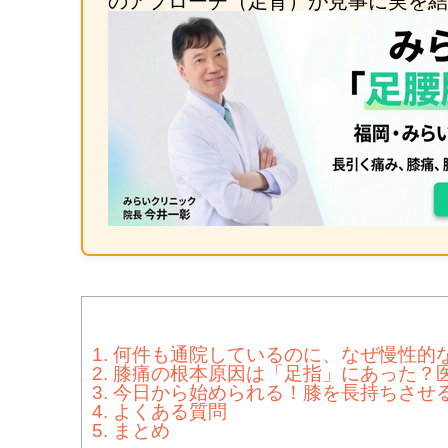
のアプローチ（足育）が見事に実を結
1.
何件も通院しているのに、なぜ慢性的
2.
膝痛の根本原因は「足指」にあった？
3.
今日から始められる！膝を長持ちさせ
4.
よくある質問
5.
まとめ