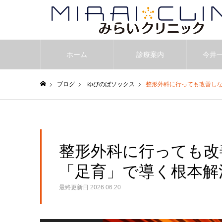
ホーム
診療案内
今井
ブログ
ゆびのばソックス
整形外科に行っても改善し
ホーム
整形外科に行っても改
「足育」で導く根本解
最終更新日
2026.06.20