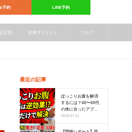
eb予約
LINE予約
(足育)
医療ダイエット
ブログ
最近の記事
ぽっこりお腹を解消
するには？40〜60代
の体に合ったアプロ
ーチ
2026.07.31
【開催レポート】筑