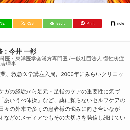
INE
RSS
feedly
Pin it
note
：今井 一彰
内科医・東洋医学会漢方専門医 /一般社団法人 慢性炎症
代表理事
卒業、救急医学講座入局。2006年にみらいクリニッ
ケガの経験から足元・足指のケアの重要性に気づ
「あいうべ体操」など、薬に頼らないセルフケアの
日々の外来で多くの患者様の悩みに向き合いなが
オなどのメディアでもその大切さを発信し続けてい