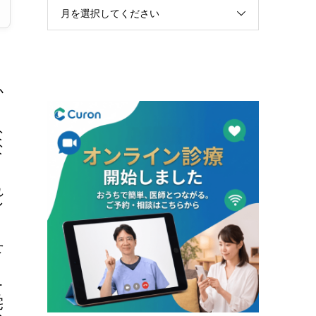
月を選択してください
か
な
な
う
れ
ン
せ
て
宅