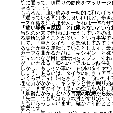
院に通って、膝周りの筋肉をマッサージ
ゃるでしょう。
もちろん、強い痛みを一時的に和らげる
「通っている間は少し良いけれど、歩き
ースが後を絶ちません。それは一体なぜ
「痛い場所＝原因」とは限らないという
当院の外来で皆様にお伝えしているのは
る場所は違うことが多い」という事実で
して、「車とタイヤ」を想像してみてく
あなたが車を運転しているとします。最
カーブを曲がるたびに「ギシギシ」と嫌
ディのつなぎ目に潤滑油をスプレーすれ
が、いわゆる「膝へのヒアルロン酸注射
しかし、もしその車の「右側のタイヤだ
しょう。あるいは、タイヤの向き（アラ
いくらボディに油をさしても、傾いた不
理な力がかかり、ギシギシと音が鳴り始
には、まずタイヤ（足）の空気を入れ、
「加齢だから」という言葉の呪縛から抜
「先生、でも私はもう軟骨がすり減って
方もいらっしゃいます。確かに年齢とと
事実です。