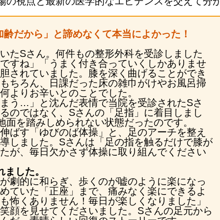
場の視点と最新の医学的なエビデンスを交えて分
加齢だから」と諦めなくて本当によかった！
いたSさん。何件もの整形外科を受診しました
ですね」「うまく付き合っていくしかありませ
胆されていました。膝を深く曲げることができ
もちろん、日課だった床の雑巾がけやお風呂掃
何よりお辛いとのことでした。
まう…」と沈んだ表情で当院を受診されたSさ
るのではなく、Sさんの「足指」に着目しまし
地面を踏みしめられない状態だったのです。
伸ばす「ゆびのば体操」と、足のアーチを整え
導しました。Sさんは「足の指を触るだけで膝が
たが、毎日欠かさず体操に取り組んでください
れました。
が劇的に和らぎ、歩くのが嘘のように楽になっ
めていた「正座」まで、痛みなく楽にできるよ
も怖くありません！毎日が楽しくなりました」
笑顔を見せてくださいました。Sさんの足元から