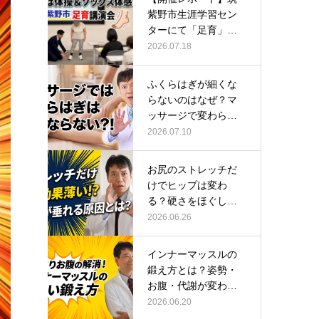
紫野市生涯学習セン
ターにて「足育」講
演会に登壇し…
2026.07.18
ふくらはぎが細くな
らないのはなぜ？マ
ッサージで変わらな
い根本原因
2026.07.10
お尻のストレッチだ
けでヒップは変わ
る？硬さをほぐして
整える正しい方…
2026.06.26
インナーマッスルの
鍛え方とは？姿勢・
お腹・代謝が変わる
トレーニング…
2026.06.20