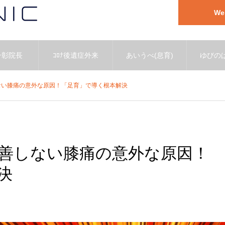
W
一彰院長
ｺﾛﾅ後遺症外来
あいうべ(息育)
ゆびのば
ない膝痛の意外な原因！「足育」で導く根本解決
善しない膝痛の意外な原因！
決