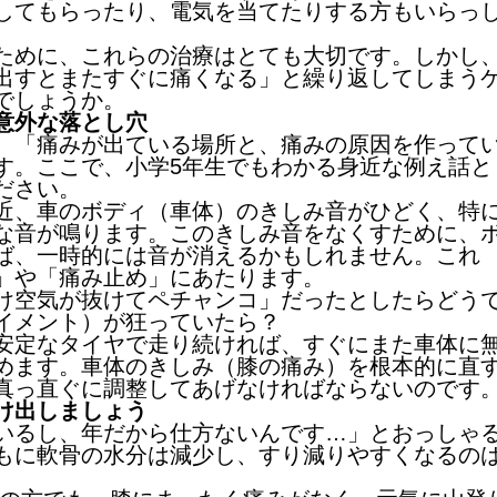
してもらったり、電気を当てたりする方もいらっ
ために、これらの治療はとても大切です。しかし
出すとまたすぐに痛くなる」と繰り返してしまう
でしょうか。
意外な落とし穴
、「痛みが出ている場所と、痛みの原因を作って
す。ここで、小学5年生でもわかる身近な例え話と
ださい。
近、車のボディ（車体）のきしみ音がひどく、特
な音が鳴ります。このきしみ音をなくすために、
ば、一時的には音が消えるかもしれません。これ
」や「痛み止め」にあたります。
け空気が抜けてペチャンコ」だったとしたらどう
イメント）が狂っていたら？
安定なタイヤで走り続ければ、すぐにまた車体に
めます。車体のきしみ（膝の痛み）を根本的に直
真っ直ぐに調整してあげなければならないのです
け出しましょう
いるし、年だから仕方ないんです…」とおっしゃ
もに軟骨の水分は減少し、すり減りやすくなるの