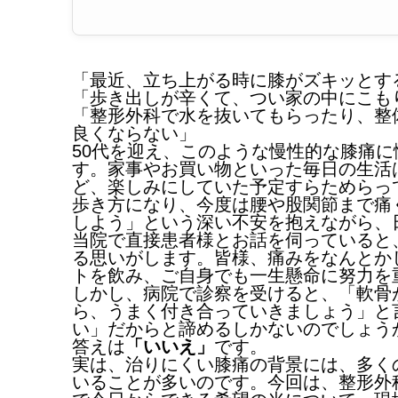
「最近、立ち上がる時に膝がズキッとす
「歩き出しが辛くて、つい家の中にこも
「整形外科で水を抜いてもらったり、整
良くならない」
50代を迎え、このような慢性的な膝痛
す。家事やお買い物といった毎日の生活
ど、楽しみにしていた予定すらためらっ
歩き方になり、今度は腰や股関節まで痛
しよう」という深い不安を抱えながら、
当院で直接患者様とお話を伺っていると
る思いがします。皆様、痛みをなんとか
トを飲み、ご自身でも一生懸命に努力を
しかし、病院で診察を受けると、「軟骨
ら、うまく付き合っていきましょう」と
い」だからと諦めるしかないのでしょう
答えは
「いいえ」
です。
実は、治りにくい膝痛の背景には、多く
いることが多いのです。今回は、整形外