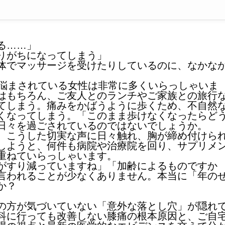
る……」
りがちになってしまう」
体でマッサージを受けたりしているのに、なかな
に悩まされている女性は非常に多くいらっしゃいま
はもちろん、ご友人とのランチやご家族との旅行
てしまう。痛みをかばうように歩くため、不自然
くなってしまう。「このまま歩けなくなったらど
日々を過ごされているのではないでしょうか。
、こうした切実な声に日々触れ、胸が締め付けら
しようと、何件も病院や治療院を回り、サプリメ
重ねていらっしゃいます。
がすり減っていますね」「加齢によるものですか
言われることが少なくありません。本当に「年の
か？
の方が気づいていない「意外な落とし穴」が隠れ
科に行っても改善しない膝痛の根本原因と、ご自