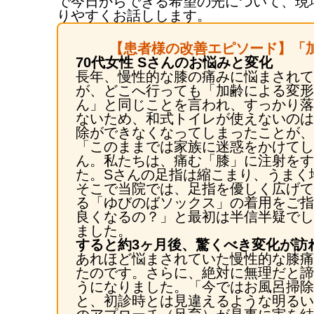
で今日からできる希望の光について、現
りやすくお話しします。
【患者様の改善エピソード】「
70代女性 Sさんのお悩みと変化
長年、慢性的な膝の痛みに悩まされて
が、どこへ行っても「加齢による変形
ん」と同じことを言われ、すっかり落
ないため、和式トイレが使えないのは
除ができなくなってしまったことが、
「このままでは家族に迷惑をかけてし
ん。私たちは、痛む「膝」に注射をす
た。Sさんの足指は縮こまり、うまく
そこで当院では、足指を優しく広げて
る「ゆびのばソックス」の着用をご指
良くなるの？」と最初は半信半疑でし
ました。
すると約3ヶ月後、驚くべき変化が訪
あれほど悩まされていた慢性的な膝痛
たのです。さらに、絶対に無理だと諦
うになりました。「今ではお風呂掃除
と、初診時とは見違えるような明るい