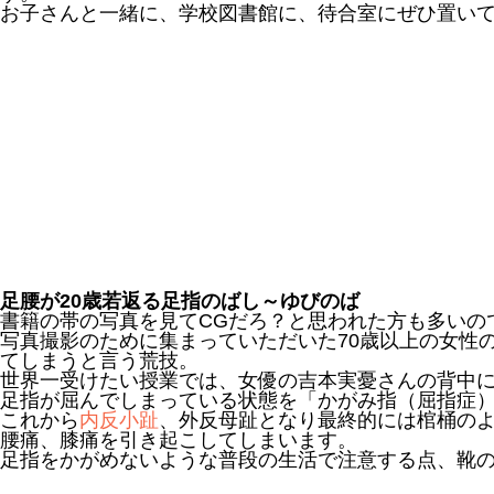
お子さんと一緒に、学校図書館に、待合室にぜひ置い
足腰が20歳若返る足指のばし～ゆびのば
書籍の帯の写真を見てCGだろ？と思われた方も多いの
写真撮影のために集まっていただいた70歳以上の女性
てしまうと言う荒技。
世界一受けたい授業では、女優の吉本実憂さんの背中
足指が屈んでしまっている状態を「かがみ指（屈指症
これから
内反小趾
、外反母趾となり最終的には棺桶の
腰痛、膝痛を引き起こしてしまいます。
足指をかがめないような普段の生活で注意する点、靴