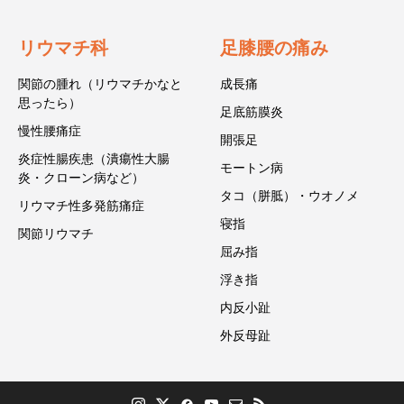
リウマチ科
足膝腰の痛み
関節の腫れ（リウマチかなと
成長痛
思ったら）
足底筋膜炎
慢性腰痛症
開張足
炎症性腸疾患（潰瘍性大腸
モートン病
炎・クローン病など）
タコ（胼胝）・ウオノメ
リウマチ性多発筋痛症
寝指
関節リウマチ
屈み指
浮き指
内反小趾
外反母趾