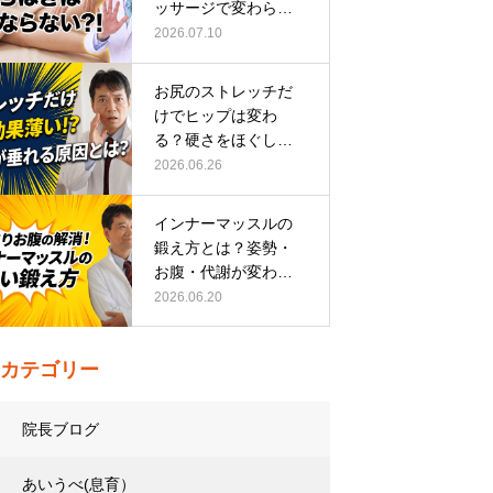
ッサージで変わらな
い根本原因
2026.07.10
お尻のストレッチだ
けでヒップは変わ
る？硬さをほぐして
整える正しい方…
2026.06.26
インナーマッスルの
鍛え方とは？姿勢・
お腹・代謝が変わる
トレーニング…
2026.06.20
カテゴリー
院長ブログ
あいうべ(息育）