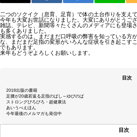
二つのソクイク（息育、足育）で体の土台作りを支え
今年も大変お世話になりました。大変にありがとうご
雑誌、テレビ、新聞等々たくさんのメディアにも登場
も多くありました。
実感するのは、まだまだ口呼吸の弊害を知っている方
な、まだまだ足指の変形がいろんな症状を引き起こす
でもあります。
来年もどうぞよろしくお願いします。
目次
2018出版の書籍
足腰が20歳若返る足指のばし～ゆびのば
ストロングぴろぴろ・超健康法
あいうべえほん
今年最後のメルマガも発信中
目次