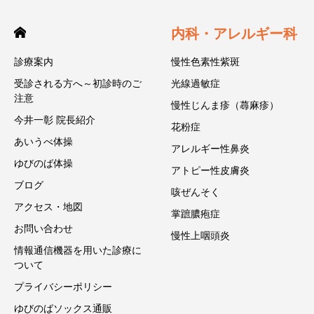
内科・アレルギー科
診療案内
慢性色素性紫斑
受診される方へ～初診時のご
光線過敏症
注意
慢性じんま疹（蕁麻疹）
今井一彰 院長紹介
花粉症
あいうべ体操
アレルギー性鼻炎
ゆびのば体操
アトピー性皮膚炎
ブログ
咳ぜんそく
アクセス・地図
掌蹠膿疱症
お問い合わせ
慢性上咽頭炎
情報通信機器を用いた診療に
ついて
プライバシーポリシー
ゆびのばソックス通販