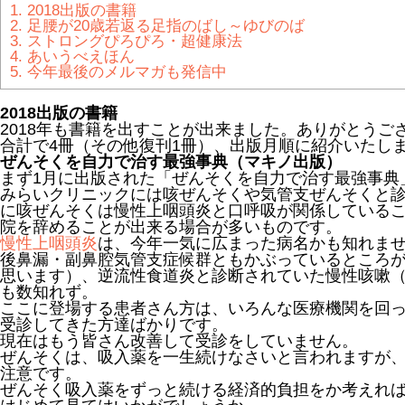
1.
2018出版の書籍
2.
足腰が20歳若返る足指のばし～ゆびのば
3.
ストロングぴろぴろ・超健康法
4.
あいうべえほん
5.
今年最後のメルマガも発信中
2018出版の書籍
2018年も書籍を出すことが出来ました。ありがとうご
合計で4冊（その他復刊1冊）、出版月順に紹介いたし
ぜんそくを自力で治す最強事典（マキノ出版）
まず1月に出版された「ぜんそくを自力で治す最強事典
みらいクリニックには咳ぜんそくや気管支ぜんそくと
に咳ぜんそくは慢性上咽頭炎と口呼吸が関係している
院を辞めることが出来る場合が多いものです。
慢性上咽頭炎
は、今年一気に広まった病名かも知れま
後鼻漏・副鼻腔気管支症候群ともかぶっているところ
思います）、逆流性食道炎と診断されていた慢性咳嗽
も数知れず。
ここに登場する患者さん方は、いろんな医療機関を回
受診してきた方達ばかりです。
現在はもう皆さん改善して受診をしていません。
ぜんそくは、吸入薬を一生続けなさいと言われますが
注意です。
ぜんそく吸入薬をずっと続ける経済的負担をか考えれ