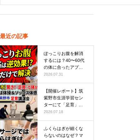
最近の記事
ぽっこりお腹を解消
するには？40〜60代
の体に合ったアプロ
ーチ
2026.07.31
【開催レポート】筑
紫野市生涯学習セン
ターにて「足育」講
演会に登壇し…
2026.07.18
ふくらはぎが細くな
らないのはなぜ？マ