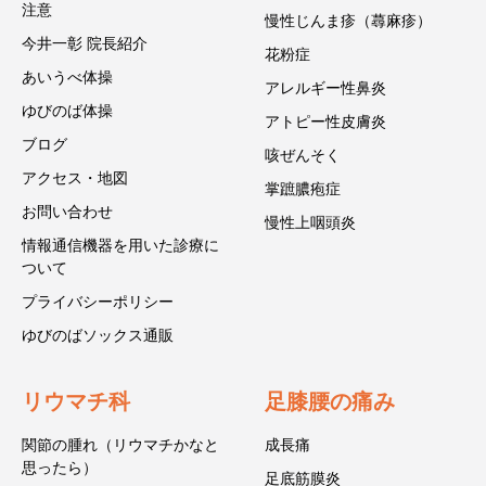
注意
慢性じんま疹（蕁麻疹）
今井一彰 院長紹介
花粉症
あいうべ体操
アレルギー性鼻炎
ゆびのば体操
アトピー性皮膚炎
ブログ
咳ぜんそく
アクセス・地図
掌蹠膿疱症
お問い合わせ
慢性上咽頭炎
情報通信機器を用いた診療に
ついて
プライバシーポリシー
ゆびのばソックス通販
リウマチ科
足膝腰の痛み
関節の腫れ（リウマチかなと
成長痛
思ったら）
足底筋膜炎