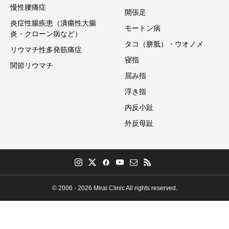
慢性腰痛症
開張足
炎症性腸疾患（潰瘍性大腸
モートン病
炎・クローン病など）
タコ（胼胝）・ウオノメ
リウマチ性多発筋痛症
寝指
関節リウマチ
屈み指
浮き指
内反小趾
外反母趾
© 2006 - 2026 Mirai Clinic All rights reserved.