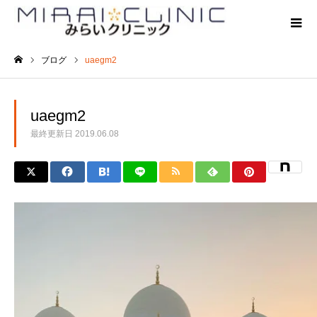
ブログ
uaegm2
ホーム
uaegm2
最終更新日
2019.06.08