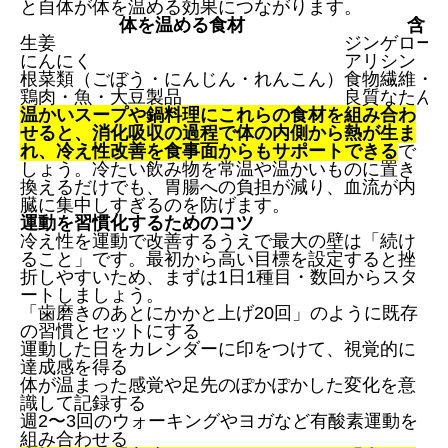
と自体が体を温める効果につながります。
体を温める食材
含ま
生姜
ジンゲロー
にんにく
アリシン
根菜類（ごぼう・にんじん・れんこん）
食物繊維・
鶏肉・魚・大豆製品
良質なたん
温かいスープや鍋料理にこれらの食材を組み合わ
せると、消化吸収の過程で体の内側から熱が生ま
れ、冷え性改善を食事面からもサポートできる
で
しょう。冷たい飲み物を常温や温かいものに置き
換えるだけでも、胃腸への負担が減り、血流が内
臓に集中しすぎるのを防げます。
運動を習慣化するためのコツ
冷え性を運動で改善するうえで最大の壁は「続け
ること」です。最初から高い目標を設定すると挫
折しやすいため、まずは1日1種目・数回からスタ
ートしましょう。
「歯磨きのあとにかかと上げ20回」のように既存
の習慣とセットにする
運動した日をカレンダーに印をつけて、視覚的に
達成感を得る
体が温まった感覚や足先のぽかぽかした変化を意
識して記録する
週2〜3回のウォーキングやヨガなど有酸素運動を
組み合わせる