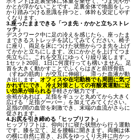
ポイントは足裏全体に体重を乗せて、つま先やか
かとが浮かないことです。足裏全体で地面をしっ
かり踏みつける意識を持つと、体幹も安定しやす
くなります。
3.座ったままできる「つま先・かかと立ちストレ
ッチ」
デスクワーク中に足の冷えを感じたら、座ったま
まできるストレッチを試してみてください。椅子
に座り、両足を床につけた状態からつま先を上げ
てかかと立ちにします。次にかかとを上げてつま
先立ちに。これを交互にゆっくり繰り返します。
1セット20回、1日に何度行っても構いません。足
首を大きく動かすことでふくらはぎと前脛骨筋
（すねの筋肉）が交互に伸縮し、滞った血液が動
き出します。
オフィスや在宅勤務でも周囲に気づ
かれずにでき、冷え対策としての有酸素運動に近
い効果が得られる
手軽さが魅力です。
余裕があれば、足指をギュッと丸めてから大きく
広げる「足指グーパー」を加えてみてください。
足指の間の血管を刺激でき、末端の血流がさらに
促されます。
4.お尻を引き締める「ヒップリフト」
ヒップリフトは、仰向けに寝た状態から行う運動
です。膝を立て、足を腰幅に開きます。両腕は体
の横に自然に置き、お尻をゆっくり天井に向かっ