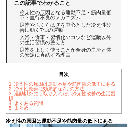
この記事でわかること
冷え性の原因となる運動不足・筋肉量低
下・血行不良のメカニズム
足指やふくらはぎを中心とした冷え性改
善に効く7つの運動
入浴・食事・習慣化のコツなど運動以外
の生活習慣の整え方
足指を正しく使うことが全身の血流と体
の安定に直結する理由
目次
1.
冷え性の原因は運動不足や筋肉量の低下にある
2.
冷え性改善に効果的な7つの方法
3.
運動以外にも取り入れたい冷え性改善の生活習
慣
4.
よくある質問
5.
まとめ
冷え性の原因は運動不足や筋肉量の低下にある