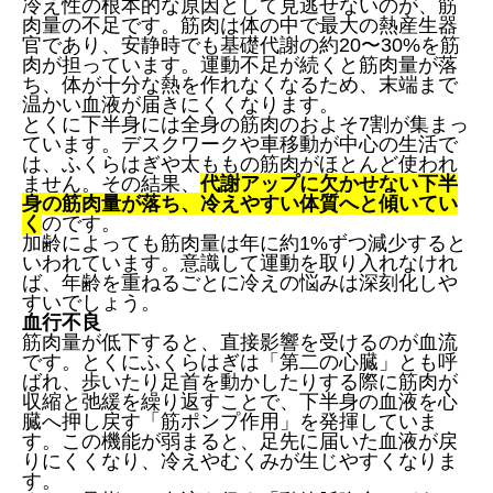
冷え性の根本的な原因として見逃せないのが、筋
肉量の不足です。筋肉は体の中で最大の熱産生器
官であり、安静時でも基礎代謝の約20〜30%を筋
肉が担っています。運動不足が続くと筋肉量が落
ち、体が十分な熱を作れなくなるため、末端まで
温かい血液が届きにくくなります。
とくに下半身には全身の筋肉のおよそ7割が集まっ
ています。デスクワークや車移動が中心の生活で
は、ふくらはぎや太ももの筋肉がほとんど使われ
ません。その結果、
代謝アップに欠かせない下半
身の筋肉量が落ち、冷えやすい体質へと傾いてい
く
のです。
加齢によっても筋肉量は年に約1%ずつ減少すると
いわれています。意識して運動を取り入れなけれ
ば、年齢を重ねるごとに冷えの悩みは深刻化しや
すいでしょう。
血行不良
筋肉量が低下すると、直接影響を受けるのが血流
です。とくにふくらはぎは「第二の心臓」とも呼
ばれ、歩いたり足首を動かしたりする際に筋肉が
収縮と弛緩を繰り返すことで、下半身の血液を心
臓へ押し戻す「筋ポンプ作用」を発揮していま
す。この機能が弱まると、足先に届いた血液が戻
りにくくなり、冷えやむくみが生じやすくなりま
す。