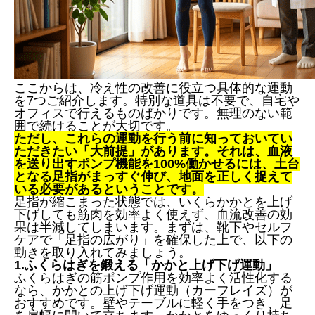
ここからは、冷え性の改善に役立つ具体的な運動
を7つご紹介します。特別な道具は不要で、自宅や
オフィスで行えるものばかりです。無理のない範
囲で続けることが大切です。
ただし、これらの運動を行う前に知っておいてい
ただきたい「大前提」があります。それは、血液
を送り出すポンプ機能を100%働かせるには、土台
となる足指がまっすぐ伸び、地面を正しく捉えて
いる必要があるということです。
足指が縮こまった状態では、いくらかかとを上げ
下げしても筋肉を効率よく使えず、血流改善の効
果は半減してしまいます。まずは、靴下やセルフ
ケアで「足指の広がり」を確保した上で、以下の
動きを取り入れてみましょう。
1.ふくらはぎを鍛える「かかと上げ下げ運動」
ふくらはぎの筋ポンプ作用を効率よく活性化する
なら、かかとの上げ下げ運動（カーフレイズ）が
おすすめです。壁やテーブルに軽く手をつき、足