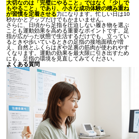
大切なのは「完璧にやること」ではなく「少しで
もやること」であり、小さな成功体験の積み重ね
が習慣を定着させる
力になります。忙しい日は10
秒かかとアップだけでもかまいません。
さらに、日頃から足指を圧迫しない履き物を選ぶ
ことも運動効果を高める重要なポイントです。足
指が広がった状態で生活するだけでも、立ってい
るときや歩いているときの足指の接地面積が増
え、自然とふくらはぎや足裏の筋肉が使われやす
くなります。運動の効果を最大限に引き出すため
にも、足指の環境を見直してみてください。
よくある質問