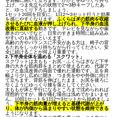
を肩幅に開いて立ちます。かかとをゆっくり持ち
上げ、つま先立ちの状態で2〜3秒キープしたあ
と、ゆっくり下ろしましょう。
1セット20回を目安に、1日2〜3セット行うと効果
を感じやすくなります。
ふくらはぎの筋肉を収縮
させるたびに血液が押し上げられ、下半身の血流
改善に直結する
動きです。テレビを見ながらや歯
磨きのついでなど、日常のすきま時間に組み込み
やすいのも利点といえます。
高齢の方やバランスに不安がある方は、椅子の背
もたれをしっかり持ちながら行ってください。安
全に続けることが何より重要です。
2.下半身全体を温める「スクワット」
スクワットは太もも・お尻・ふくらはぎなど下半
身の大きな筋肉群をまとめて使えるため、代謝ア
ップと血流改善の両面で優れた運動です。足を肩
幅より少し広めに開き、つま先をやや外側に向け
て立ちます。背筋を伸ばしたまま、お尻を後ろに
引くようにゆっくり腰を落としてください。
太ももが床と平行になるところまで沈められれば
理想的ですが、膝が痛む場合は浅めでかまいませ
ん。10回1セットを1日2〜3セットから始めましょ
う。
下半身の筋肉量が増えると基礎代謝が上が
り、体が内側から温まりやすい状態を維持できる
ようになります。