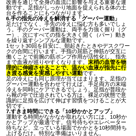
改善を通じて全身の血流に影響を与える重要な運
動です。足指がしっかり地面を捉えられる体の土
台を作ることにもつながります。
6.手の指先の冷えを解消する「グーパー運動」
足だけでなく、手先の冷えに悩む方も多いでしょ
う。手のグーパー運動は、両手を力強く握り（グ
ー）、次にすべての指を大きく開く（パー）動き
を繰り返すシンプルな運動です。
1セット30回を目安に、朝起きたときやデスクワー
クの合間に行います。手指の屈筋と伸筋が交互に
働くことで前腕の筋ポンプ作用が活性化し、指先
まで血液が巡りやすくなります。
末梢の血管を物
理的に伸縮させることで、温かい血液が指先に行
き渡る感覚を実感しやすい運動
です。
足の冷えにも同じ原理が当てはまります。足指の
グーパー運動を合わせて行えば、手足両方の末端
冷えを同時にケアできるでしょう。足指が普段か
ら靴の中で圧迫されている方は、裸足の状態で意
識的に足指を広げて伸ばす習慣をつけることが大
切です。
7.すきま時間にできる「10秒かかとアップ」
運動する時間がなかなか取れない方には、10秒か
かとアップが最適です。信号待ちやエレベーター
待ちなど、立っている場面でかかとを10秒間持ち
上げるだけ。特別な準備はいりません。