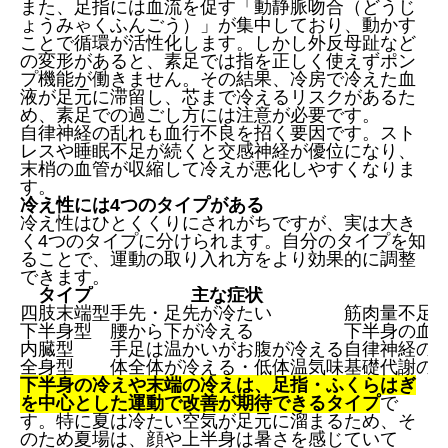
また、足指には血流を促す「動静脈吻合（どうじ
ょうみゃくふんごう）」が集中しており、動かす
ことで循環が活性化します。しかし外反母趾など
の変形があると、素足では指を正しく使えずポン
プ機能が働きません。その結果、冷房で冷えた血
液が足元に滞留し、芯まで冷えるリスクがあるた
め、素足での過ごし方には注意が必要です。
自律神経の乱れも血行不良を招く要因です。スト
レスや睡眠不足が続くと交感神経が優位になり、
末梢の血管が収縮して冷えが悪化しやすくなりま
す。
冷え性には4つのタイプがある
冷え性はひとくくりにされがちですが、実は大き
く4つのタイプに分けられます。自分のタイプを知
ることで、運動の取り入れ方をより効果的に調整
できます。
タイプ
主な症状
四肢末端型
手先・足先が冷たい
筋肉量不足
下半身型
腰から下が冷える
下半身の血
内臓型
手足は温かいがお腹が冷える
自律神経の
全身型
体全体が冷える・低体温気味
基礎代謝の
下半身の冷えや末端の冷えは、足指・ふくらはぎ
を中心とした運動で改善が期待できるタイプ
で
す。特に夏は冷たい空気が足元に溜まるため、そ
のため夏場は、顔や上半身は暑さを感じていて