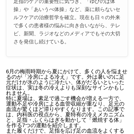
足指のケアの重要性に気づき、「ゆびのば体
操」や「あいうべ体操」など、薬に頼らないセ
ルフケアの治療哲学を確立。現在も日々の外来
で多くの患者様の悩みに向き合いながら、テレ
ビ、新聞、ラジオなどのメディアでもその大切
さを発信し続けている。
6月の梅雨時期から夏にかけて、多くの人を悩ませ
るのが「冷房による冷え」です。外は暑いのに足
元だけが氷のように冷たい、体がだるいといった
症状は、実は冬の冷えよりも深刻なサインかもし
れません。
特に夏場は、素足で過ごす機会が増える一方で、
運動不足や冷房による血管収縮が重なり、足元の
血流が驚くほど滞りやすくなります。この記事で
は、内科医の視点から、夏特有の冷えメカニズム
と、足指・ふくらはぎを動かして「燃焼する体」
を作る7つの運動を紹介します。
また履くだけで、足指を広げ足の血流をよくする