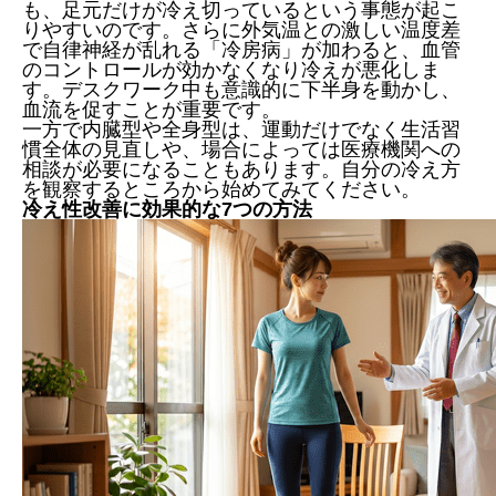
も、足元だけが冷え切っているという事態が起こ
りやすいのです。さらに外気温との激しい温度差
で自律神経が乱れる「冷房病」が加わると、血管
のコントロールが効かなくなり冷えが悪化しま
す。デスクワーク中も意識的に下半身を動かし、
血流を促すことが重要です。
一方で内臓型や全身型は、運動だけでなく生活習
慣全体の見直しや、場合によっては医療機関への
相談が必要になることもあります。自分の冷え方
を観察するところから始めてみてください。
冷え性改善に効果的な7つの方法