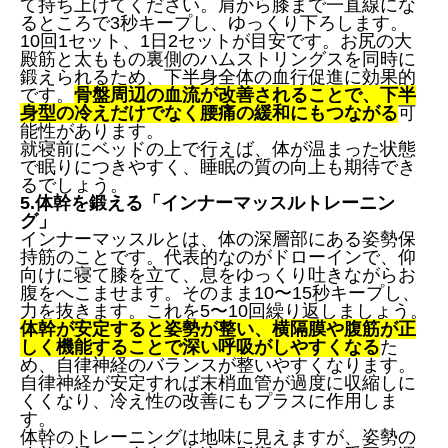
て持ち上げてください。肩から膝まで一直線にな
るところで3秒キープし、ゆっくり下ろします。
10回1セット、1日2セットが目安です。お尻の大
殿筋と太ももの裏側のハムストリングスを同時に
鍛えられるため、下半身全体の血行促進に効果的
です。
骨盤周辺の血流が改善されることで、下半
身型の冷えだけでなく腰痛の緩和にもつながる
可
能性があります。
就寝前にベッドの上で行えば、体が温まった状態
で眠りにつきやすく、睡眠の質の向上も期待でき
るでしょう。
5.体幹を鍛える「インナーマッスルトレーニン
グ」
インナーマッスルとは、体の深層部にある姿勢保
持筋のことです。代表的なのがドローインで、仰
向けに寝て膝を立て、息をゆっくり吐きながらお
腹をへこませます。そのまま10〜15秒キープし、
力を抜きます。これを5〜10回繰り返しましょう。
体幹が安定すると姿勢が整い、横隔膜や腹筋が正
しく機能することで深い呼吸がしやすくなる
た
め、自律神経のバランスが整いやすくなります。
自律神経が安定すれば末梢血管が過度に収縮しに
くくなり、冷え性の改善にもプラスに作用しま
す。
体幹のトレーニングは地味に見えますが、姿勢の