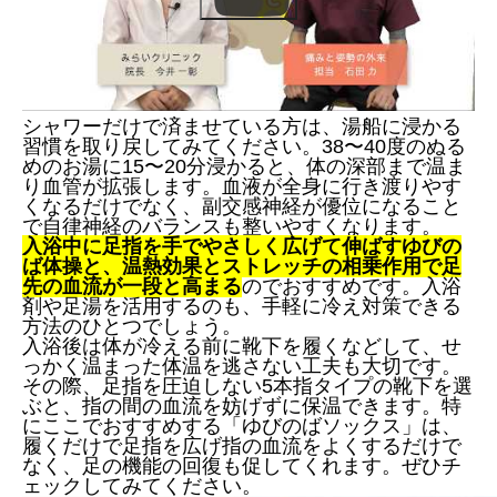
シャワーだけで済ませている方は、湯船に浸かる
習慣を取り戻してみてください。38〜40度のぬる
めのお湯に15〜20分浸かると、体の深部まで温ま
り血管が拡張します。血液が全身に行き渡りやす
くなるだけでなく、副交感神経が優位になること
で自律神経のバランスも整いやすくなります。
入浴中に足指を手でやさしく広げて伸ばすゆびの
ば体操と、温熱効果とストレッチの相乗作用で足
先の血流が一段と高まる
のでおすすめです。入浴
剤や足湯を活用するのも、手軽に冷え対策できる
方法のひとつでしょう。
入浴後は体が冷える前に靴下を履くなどして、せ
っかく温まった体温を逃さない工夫も大切です。
その際、足指を圧迫しない5本指タイプの靴下を選
ぶと、指の間の血流を妨げずに保温できます。特
にここでおすすめする「ゆびのばソックス」は、
履くだけで足指を広げ指の血流をよくするだけで
なく、足の機能の回復も促してくれます。ぜひチ
ェックしてみてください。