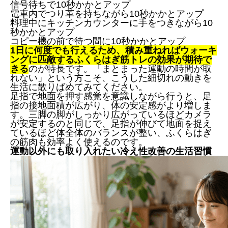
信号待ちで10秒かかとアップ
電車内でつり革を持ちながら10秒かかとアップ
料理中にキッチンカウンターに手をつきながら10
秒かかとアップ
コピー機の前で待つ間に10秒かかとアップ
1日に何度でも行えるため、積み重ねればウォーキ
ングに匹敵するふくらはぎ筋トレの効果が期待で
きる
のが特長です。「まとまった運動の時間が取
れない」という方こそ、こうした細切れの動きを
生活に散りばめてみてください。
足指で地面を押す感覚を意識しながら行うと、足
指の接地面積が広がり、体の安定感がより増しま
す。三脚の脚がしっかり広がっているほどカメラ
が安定するのと同じで、足指が伸びて地面を捉え
ているほど体全体のバランスが整い、ふくらはぎ
の筋肉も効率よく使えるのです。
運動以外にも取り入れたい冷え性改善の生活習慣