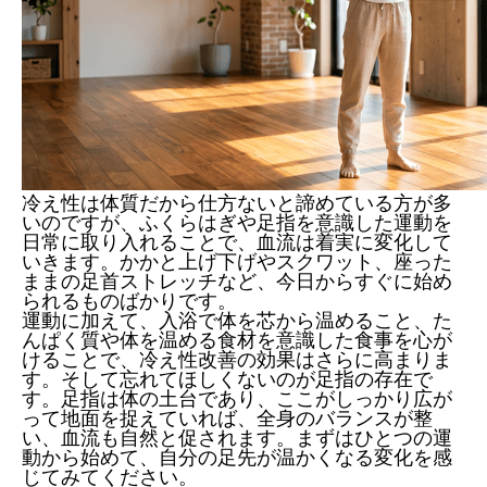
冷え性は体質だから仕方ないと諦めている方が多
いのですが、ふくらはぎや足指を意識した運動を
日常に取り入れることで、血流は着実に変化して
いきます。かかと上げ下げやスクワット、座った
ままの足首ストレッチなど、今日からすぐに始め
られるものばかりです。
運動に加えて、入浴で体を芯から温めること、た
んぱく質や体を温める食材を意識した食事を心が
けることで、冷え性改善の効果はさらに高まりま
す。そして忘れてほしくないのが足指の存在で
す。足指は体の土台であり、ここがしっかり広が
って地面を捉えていれば、全身のバランスが整
い、血流も自然と促されます。まずはひとつの運
動から始めて、自分の足先が温かくなる変化を感
じてみてください。