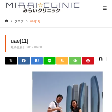
ブログ
uae[11]
ホーム
uae[11]
最終更新日
2019.06.08