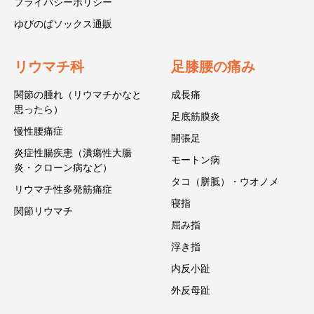
プライバシーポリシー
ゆびのばソックス通販
リウマチ科
足膝腰の痛み
関節の腫れ（リウマチかなと
成長痛
思ったら）
足底筋膜炎
慢性腰痛症
開張足
炎症性腸疾患（潰瘍性大腸
モートン病
炎・クローン病など）
タコ（胼胝）・ウオノメ
リウマチ性多発筋痛症
寝指
関節リウマチ
屈み指
浮き指
内反小趾
外反母趾