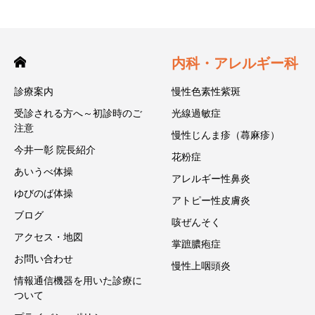
内科・アレルギー科
診療案内
慢性色素性紫斑
受診される方へ～初診時のご
光線過敏症
注意
慢性じんま疹（蕁麻疹）
今井一彰 院長紹介
花粉症
あいうべ体操
アレルギー性鼻炎
ゆびのば体操
アトピー性皮膚炎
ブログ
咳ぜんそく
アクセス・地図
掌蹠膿疱症
お問い合わせ
慢性上咽頭炎
情報通信機器を用いた診療に
ついて