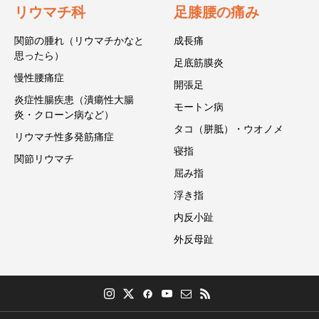
リウマチ科
足膝腰の痛み
関節の腫れ（リウマチかなと
成長痛
思ったら）
足底筋膜炎
慢性腰痛症
開張足
炎症性腸疾患（潰瘍性大腸
モートン病
炎・クローン病など）
タコ（胼胝）・ウオノメ
リウマチ性多発筋痛症
寝指
関節リウマチ
屈み指
浮き指
内反小趾
外反母趾