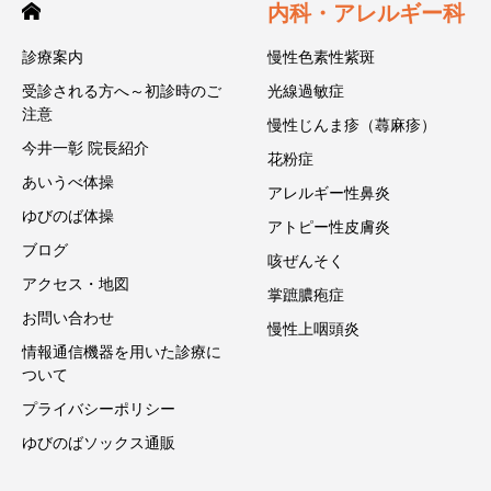
内科・アレルギー科
診療案内
慢性色素性紫斑
受診される方へ～初診時のご
光線過敏症
注意
慢性じんま疹（蕁麻疹）
今井一彰 院長紹介
花粉症
あいうべ体操
アレルギー性鼻炎
ゆびのば体操
アトピー性皮膚炎
ブログ
咳ぜんそく
アクセス・地図
掌蹠膿疱症
お問い合わせ
慢性上咽頭炎
情報通信機器を用いた診療に
ついて
プライバシーポリシー
ゆびのばソックス通販