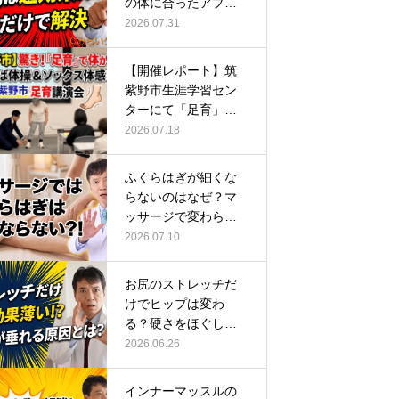
の体に合ったアプロ
ーチ
2026.07.31
【開催レポート】筑
紫野市生涯学習セン
ターにて「足育」講
演会に登壇し…
2026.07.18
ふくらはぎが細くな
らないのはなぜ？マ
ッサージで変わらな
い根本原因
2026.07.10
お尻のストレッチだ
けでヒップは変わ
る？硬さをほぐして
整える正しい方…
2026.06.26
インナーマッスルの