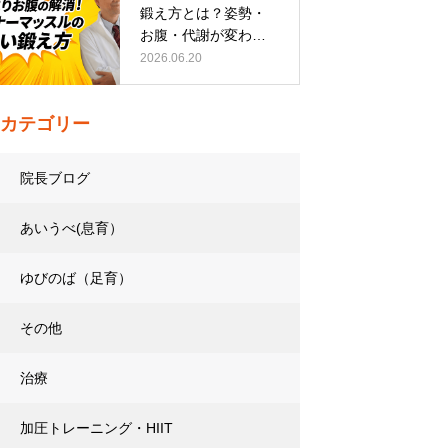
鍛え方とは？姿勢・
お腹・代謝が変わる
トレーニング…
2026.06.20
カテゴリー
院長ブログ
あいうべ(息育）
ゆびのば（足育）
その他
治療
加圧トレーニング・HIIT