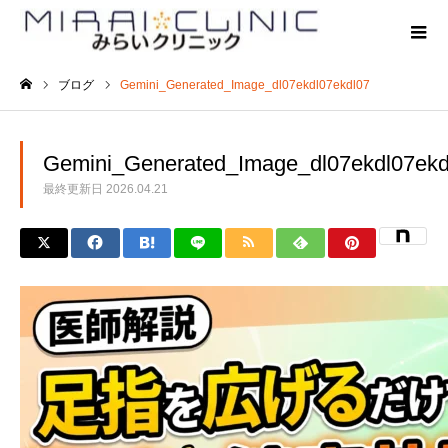
ブログ
Gemini_Generated_Image_dl07ekdl07ekdl07
ホーム
Gemini_Generated_Image_dl07ekdl07ekd
最終更新日
2026.04.21