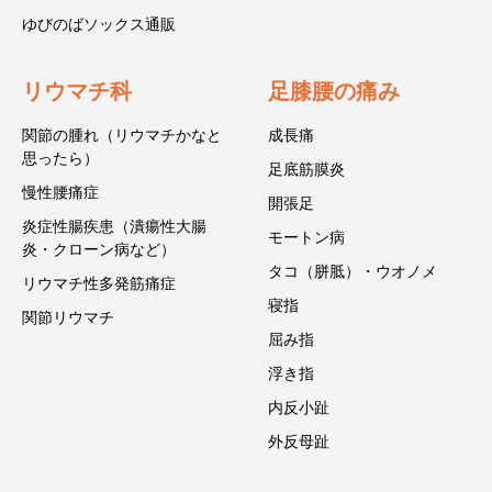
ゆびのばソックス通販
リウマチ科
足膝腰の痛み
関節の腫れ（リウマチかなと
成長痛
思ったら）
足底筋膜炎
慢性腰痛症
開張足
炎症性腸疾患（潰瘍性大腸
モートン病
炎・クローン病など）
タコ（胼胝）・ウオノメ
リウマチ性多発筋痛症
寝指
関節リウマチ
屈み指
浮き指
内反小趾
外反母趾