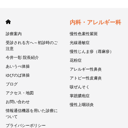
内科・アレルギー科
診療案内
慢性色素性紫斑
受診される方へ～初診時のご
光線過敏症
注意
慢性じんま疹（蕁麻疹）
今井一彰 院長紹介
花粉症
あいうべ体操
アレルギー性鼻炎
ゆびのば体操
アトピー性皮膚炎
ブログ
咳ぜんそく
アクセス・地図
掌蹠膿疱症
お問い合わせ
慢性上咽頭炎
情報通信機器を用いた診療に
ついて
プライバシーポリシー