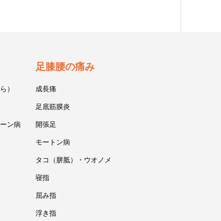
足膝腰の痛み
ら）
成長痛
足底筋膜炎
ーン病
開張足
モートン病
タコ（胼胝）・ウオノメ
寝指
屈み指
浮き指