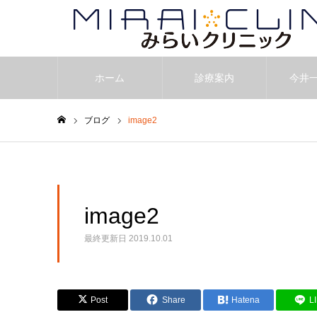
ホーム
診療案内
今井
ブログ
image2
ホーム
image2
最終更新日
2019.10.01
Post
Share
Hatena
L