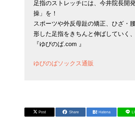
足指のストレッチには、今井院長開
操」を！
スポーツや外反母趾の矯正、ひざ・
形した足指をきちんと伸ばしていく
『ゆびのば.com 』
ゆびのばソックス通販
Post
Share
Hatena
L