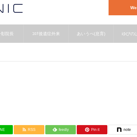
W
一彰院長
ｺﾛﾅ後遺症外来
あいうべ(息育)
ゆびのば
INE
RSS
feedly
Pin it
note