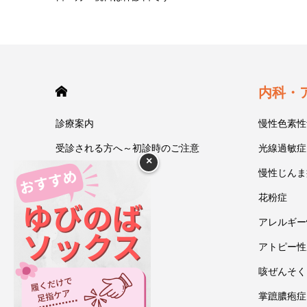
HOME
内科・
診療案内
慢性色素性
受診される方へ～初診時のご注意
光線過敏症
×
今井一彰 院長紹介
慢性じんま
あいうべ体操
花粉症
ゆびのば体操
アレルギー
ブログ
アトピー性
アクセス・地図
咳ぜんそく
お問い合わせ
掌蹠膿疱症