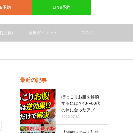
eb予約
LINE予約
(足育)
医療ダイエット
ブログ
最近の記事
ぽっこりお腹を解消
するには？40〜60代
の体に合ったアプロ
ーチ
2026.07.31
【開催レポート】筑