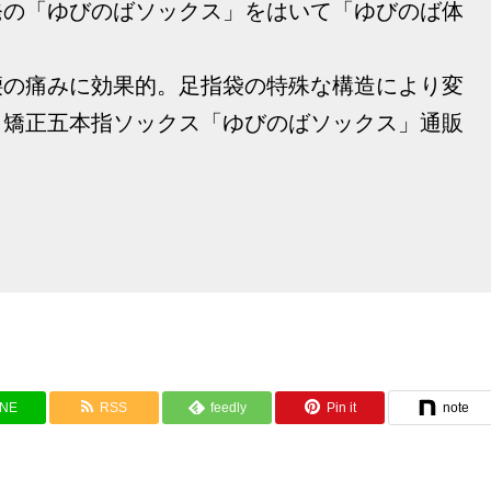
発の「ゆびのばソックス」をはいて「ゆびのば体
腰の痛みに効果的。足指袋の特殊な構造により変
、矯正五本指ソックス「ゆびのばソックス」通販
INE
RSS
feedly
Pin it
note