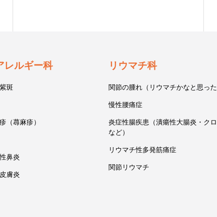
アレルギー科
リウマチ科
紫斑
関節の腫れ（リウマチかなと思った
慢性腰痛症
疹（蕁麻疹）
炎症性腸疾患（潰瘍性大腸炎・クロ
など）
リウマチ性多発筋痛症
性鼻炎
関節リウマチ
皮膚炎