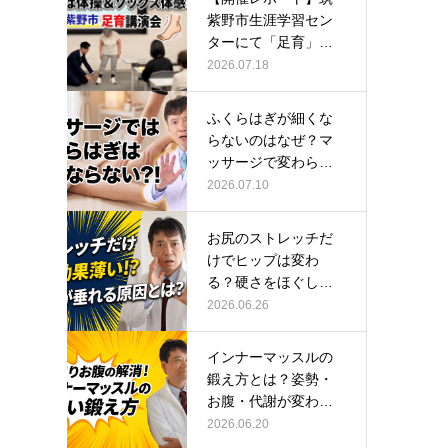
紫野市生涯学習セン
ターにて「足育」講
演会に登壇し…
2026.07.18
ふくらはぎが細くな
らないのはなぜ？マ
ッサージで変わらな
い根本原因
2026.07.10
お尻のストレッチだ
けでヒップは変わ
る？硬さをほぐして
整える正しい方…
2026.06.26
インナーマッスルの
鍛え方とは？姿勢・
お腹・代謝が変わる
トレーニング…
2026.06.20