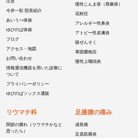
注意
慢性じんま疹（蕁麻疹）
今井一彰 院長紹介
花粉症
あいうべ体操
アレルギー性鼻炎
ゆびのば体操
アトピー性皮膚炎
ブログ
咳ぜんそく
アクセス・地図
掌蹠膿疱症
お問い合わせ
慢性上咽頭炎
情報通信機器を用いた診療に
ついて
プライバシーポリシー
ゆびのばソックス通販
リウマチ科
足膝腰の痛み
関節の腫れ（リウマチかなと
成長痛
思ったら）
足底筋膜炎