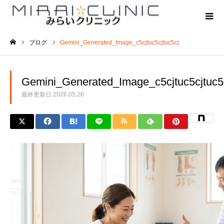
ブログ
Gemini_Generated_Image_c5cjtuc5cjtuc5cj
ホーム
Gemini_Generated_Image_c5cjtuc5cjtuc5
最終更新日
2026.05.26