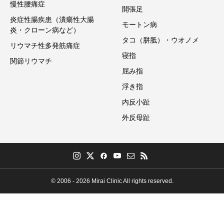
慢性腰痛症
開張足
炎症性腸疾患（潰瘍性大腸
モートン病
炎・クローン病など）
タコ（胼胝）・ウオノメ
リウマチ性多発筋痛症
寝指
関節リウマチ
屈み指
浮き指
内反小趾
外反母趾
© 2006 - 2026 Mirai Clinic All rights reserved.