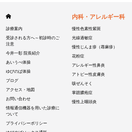
内科・アレルギー科
診療案内
慢性色素性紫斑
受診される方へ～初診時のご
光線過敏症
注意
慢性じんま疹（蕁麻疹）
今井一彰 院長紹介
花粉症
あいうべ体操
アレルギー性鼻炎
ゆびのば体操
アトピー性皮膚炎
ブログ
咳ぜんそく
アクセス・地図
掌蹠膿疱症
お問い合わせ
慢性上咽頭炎
情報通信機器を用いた診療に
ついて
プライバシーポリシー