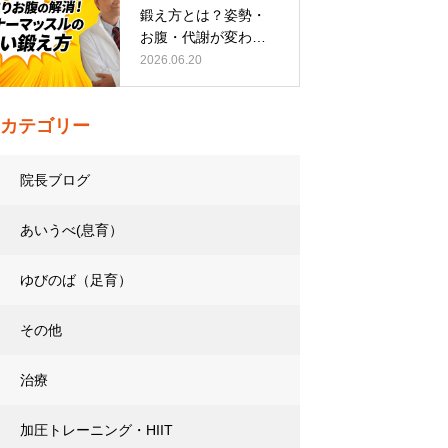
鍛え方とは？姿勢・
お腹・代謝が変わる
トレーニング…
2026.06.20
カテゴリー
院長ブログ
あいうべ(息育）
ゆびのば（足育）
その他
治療
加圧トレーニング・HIIT