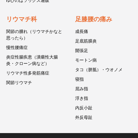
ゆびのばソックス通販
リウマチ科
足膝腰の痛み
関節の腫れ（リウマチかなと
成長痛
思ったら）
足底筋膜炎
慢性腰痛症
開張足
炎症性腸疾患（潰瘍性大腸
モートン病
炎・クローン病など）
タコ（胼胝）・ウオノメ
リウマチ性多発筋痛症
寝指
関節リウマチ
屈み指
浮き指
内反小趾
外反母趾