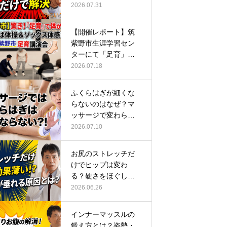
ーチ
2026.07.31
【開催レポート】筑
紫野市生涯学習セン
ターにて「足育」講
演会に登壇し…
2026.07.18
ふくらはぎが細くな
らないのはなぜ？マ
ッサージで変わらな
い根本原因
2026.07.10
お尻のストレッチだ
けでヒップは変わ
る？硬さをほぐして
整える正しい方…
2026.06.26
インナーマッスルの
鍛え方とは？姿勢・