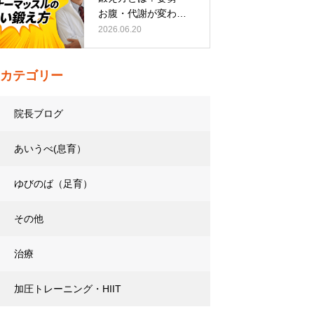
お腹・代謝が変わる
トレーニング…
2026.06.20
カテゴリー
院長ブログ
あいうべ(息育）
ゆびのば（足育）
その他
治療
加圧トレーニング・HIIT