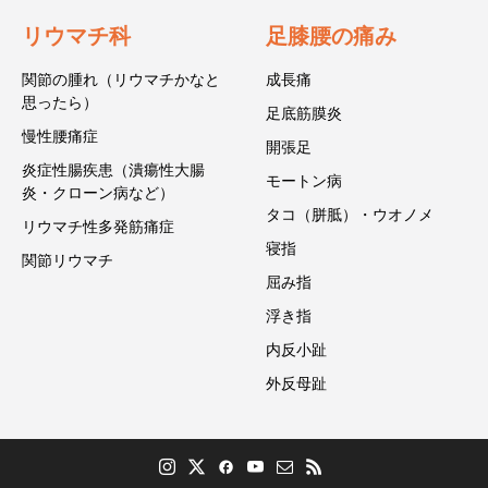
リウマチ科
足膝腰の痛み
関節の腫れ（リウマチかなと
成長痛
思ったら）
足底筋膜炎
慢性腰痛症
開張足
炎症性腸疾患（潰瘍性大腸
モートン病
炎・クローン病など）
タコ（胼胝）・ウオノメ
リウマチ性多発筋痛症
寝指
関節リウマチ
屈み指
浮き指
内反小趾
外反母趾