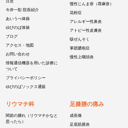
注意
慢性じんま疹（蕁麻疹）
今井一彰 院長紹介
花粉症
あいうべ体操
アレルギー性鼻炎
ゆびのば体操
アトピー性皮膚炎
ブログ
咳ぜんそく
アクセス・地図
掌蹠膿疱症
お問い合わせ
慢性上咽頭炎
情報通信機器を用いた診療に
ついて
プライバシーポリシー
ゆびのばソックス通販
リウマチ科
足膝腰の痛み
関節の腫れ（リウマチかなと
成長痛
思ったら）
足底筋膜炎