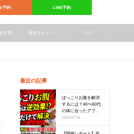
eb予約
LINE予約
(足育)
医療ダイエット
ブログ
最近の記事
ぽっこりお腹を解消
するには？40〜60代
の体に合ったアプロ
ーチ
2026.07.31
【開催レポート】筑