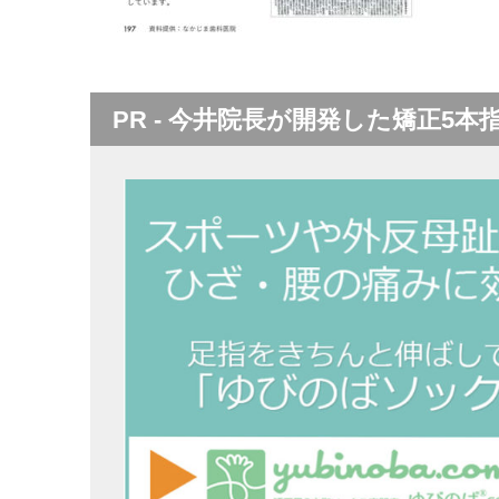
PR - 今井院長が開発した矯正5本