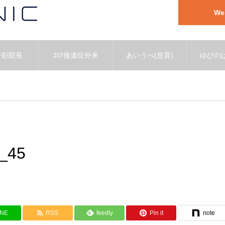
W
一彰院長
ｺﾛﾅ後遺症外来
あいうべ(息育)
ゆびのば
_45
INE
RSS
feedly
Pin it
note