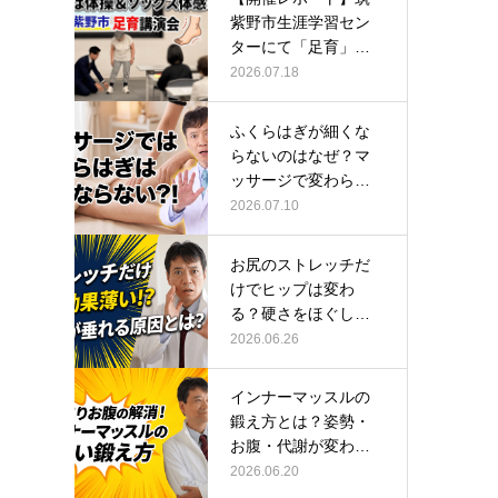
紫野市生涯学習セン
ターにて「足育」講
演会に登壇し…
2026.07.18
ふくらはぎが細くな
らないのはなぜ？マ
ッサージで変わらな
い根本原因
2026.07.10
お尻のストレッチだ
けでヒップは変わ
る？硬さをほぐして
整える正しい方…
2026.06.26
インナーマッスルの
鍛え方とは？姿勢・
お腹・代謝が変わる
トレーニング…
2026.06.20