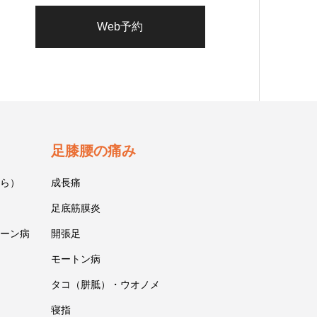
Web予約
足膝腰の痛み
ら）
成長痛
足底筋膜炎
ーン病
開張足
モートン病
タコ（胼胝）・ウオノメ
寝指