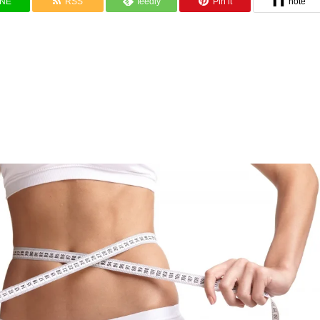
INE
RSS
feedly
Pin it
note