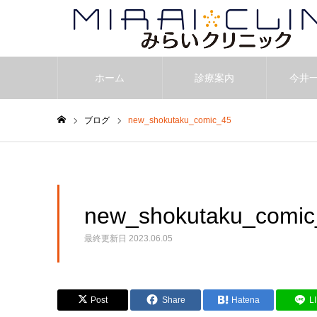
ホーム
診療案内
今井
ブログ
new_shokutaku_comic_45
ホーム
new_shokutaku_comic
最終更新日
2023.06.05
Post
Share
Hatena
L