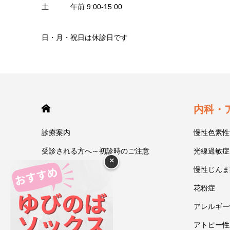
土 午前 9:00-15:00
日・月・祝日は休診日です
HOME
内科・
診療案内
慢性色素性
受診される方へ～初診時のご注意
光線過敏症
×
今井一彰 院長紹介
慢性じんま
あいうべ体操
花粉症
ゆびのば体操
アレルギー
ブログ
アトピー性