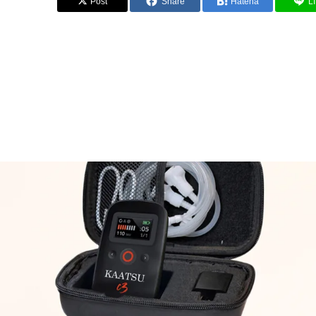
Post
Share
Hatena
L