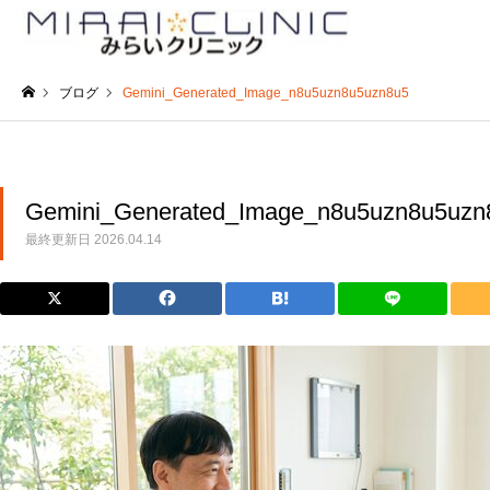
ブログ
Gemini_Generated_Image_n8u5uzn8u5uzn8u5
ホーム
Gemini_Generated_Image_n8u5uzn8u5uzn
最終更新日
2026.04.14