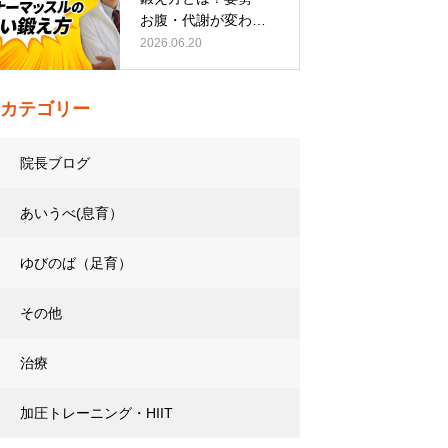
お腹・代謝が変わる
トレーニング…
2026.06.20
カテゴリー
院長ブログ
あいうべ(息育）
ゆびのば（足育）
その他
治療
加圧トレーニング・HIIT