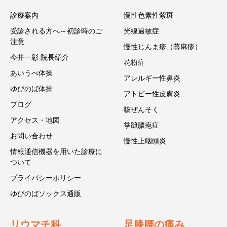
診療案内
慢性色素性紫斑
受診される方へ～初診時のご
光線過敏症
注意
慢性じんま疹（蕁麻疹）
今井一彰 院長紹介
花粉症
あいうべ体操
アレルギー性鼻炎
ゆびのば体操
アトピー性皮膚炎
ブログ
咳ぜんそく
アクセス・地図
掌蹠膿疱症
お問い合わせ
慢性上咽頭炎
情報通信機器を用いた診療に
ついて
プライバシーポリシー
ゆびのばソックス通販
リウマチ科
足膝腰の痛み