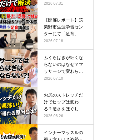
ーチ
2026.07.31
【開催レポート】筑
紫野市生涯学習セン
ターにて「足育」講
演会に登壇し…
2026.07.18
ふくらはぎが細くな
らないのはなぜ？マ
ッサージで変わらな
い根本原因
2026.07.10
お尻のストレッチだ
けでヒップは変わ
る？硬さをほぐして
整える正しい方…
2026.06.26
インナーマッスルの
鍛え方とは？姿勢・