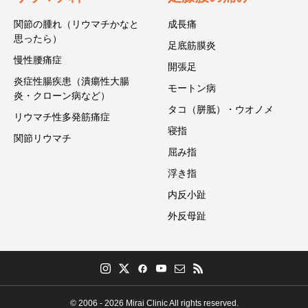
関節の腫れ（リウマチかなと
成長痛
思ったら）
足底筋膜炎
慢性腰痛症
開張足
炎症性腸疾患（潰瘍性大腸
モートン病
炎・クローン病など）
タコ（胼胝）・ウオノメ
リウマチ性多発筋痛症
寝指
関節リウマチ
屈み指
浮き指
内反小趾
外反母趾
© 2006 - 2026 Mirai Clinic All rights reserved.