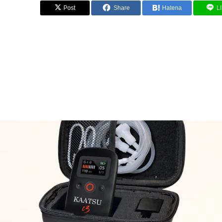
Post
Share
Hatena
L