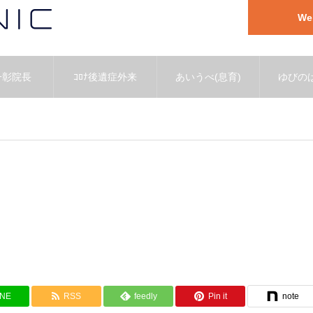
W
一彰院長
ｺﾛﾅ後遺症外来
あいうべ(息育)
ゆびのば
INE
RSS
feedly
Pin it
note