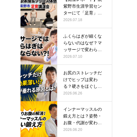
紫野市生涯学習セン
ターにて「足育」講
演会に登壇し…
2026.07.18
ふくらはぎが細くな
らないのはなぜ？マ
ッサージで変わらな
い根本原因
2026.07.10
お尻のストレッチだ
けでヒップは変わ
る？硬さをほぐして
整える正しい方…
2026.06.26
インナーマッスルの
鍛え方とは？姿勢・
お腹・代謝が変わる
トレーニング…
2026.06.20