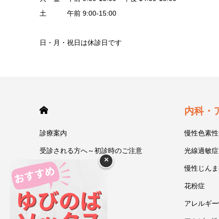
土 午前 9:00-15:00
日・月・祝日は休診日です
HOME
内科・
診療案内
慢性色素性
受診される方へ～初診時のご注意
光線過敏症
×
今井一彰 院長紹介
慢性じんま
あいうべ体操
花粉症
ゆびのば体操
アレルギー