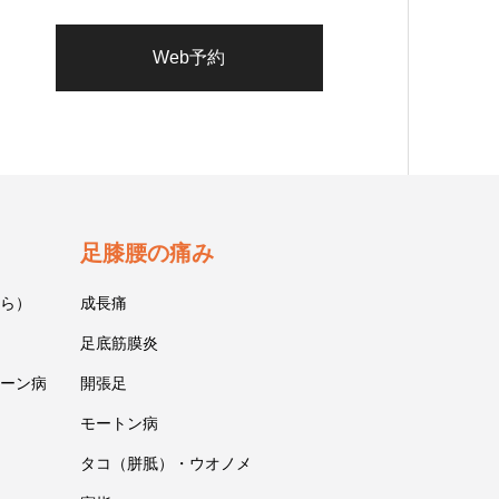
Web予約
足膝腰の痛み
ら）
成長痛
足底筋膜炎
ーン病
開張足
モートン病
タコ（胼胝）・ウオノメ