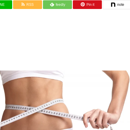
INE
RSS
feedly
Pin it
note