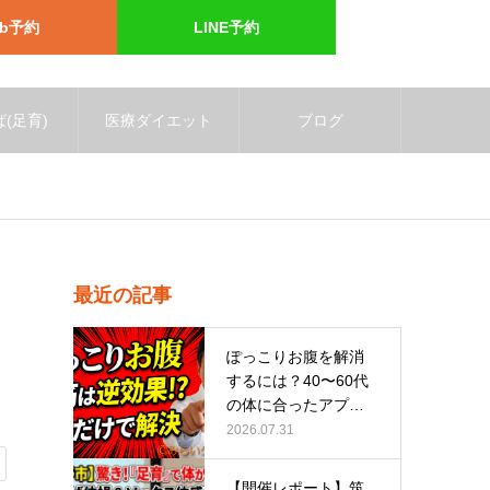
eb予約
LINE予約
(足育)
医療ダイエット
ブログ
最近の記事
ぽっこりお腹を解消
するには？40〜60代
の体に合ったアプロ
ーチ
2026.07.31
【開催レポート】筑