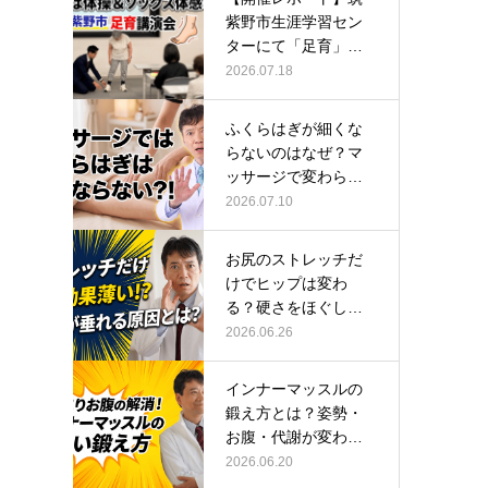
紫野市生涯学習セン
ターにて「足育」講
演会に登壇し…
2026.07.18
ふくらはぎが細くな
らないのはなぜ？マ
ッサージで変わらな
い根本原因
2026.07.10
お尻のストレッチだ
けでヒップは変わ
る？硬さをほぐして
整える正しい方…
2026.06.26
インナーマッスルの
鍛え方とは？姿勢・
お腹・代謝が変わる
トレーニング…
2026.06.20