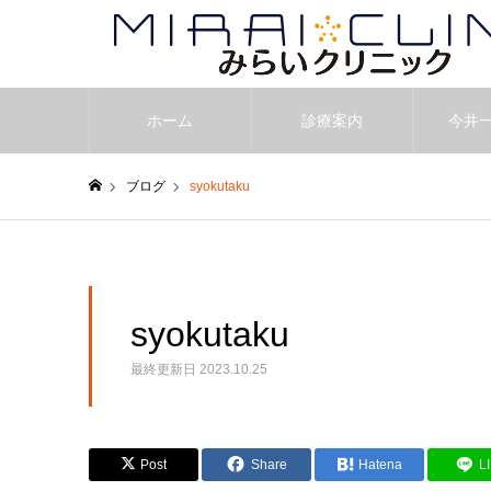
ホーム
診療案内
今井
ブログ
syokutaku
ホーム
syokutaku
最終更新日
2023.10.25
Post
Share
Hatena
L