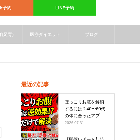
eb予約
LINE予約
(足育)
医療ダイエット
ブログ
最近の記事
ぽっこりお腹を解消
するには？40〜60代
の体に合ったアプロ
ーチ
2026.07.31
【開催レポート】筑