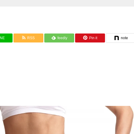
INE
RSS
feedly
Pin it
note