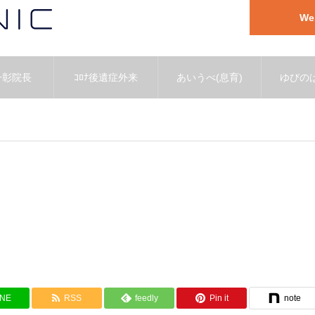
W
一彰院長
ｺﾛﾅ後遺症外来
あいうべ(息育)
ゆびのば
INE
RSS
feedly
Pin it
note