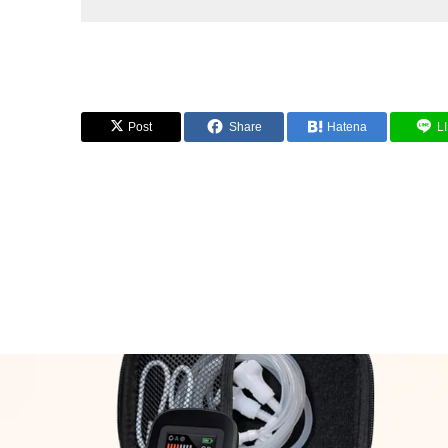
Post
Share
Hatena
L