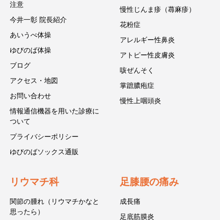
注意
慢性じんま疹（蕁麻疹）
今井一彰 院長紹介
花粉症
あいうべ体操
アレルギー性鼻炎
ゆびのば体操
アトピー性皮膚炎
ブログ
咳ぜんそく
アクセス・地図
掌蹠膿疱症
お問い合わせ
慢性上咽頭炎
情報通信機器を用いた診療に
ついて
プライバシーポリシー
ゆびのばソックス通販
リウマチ科
足膝腰の痛み
関節の腫れ（リウマチかなと
成長痛
思ったら）
足底筋膜炎