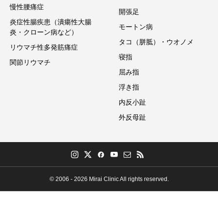
慢性腰痛症
開張足
炎症性腸疾患（潰瘍性大腸
モートン病
炎・クローン病など）
タコ（胼胝）・ウオノメ
リウマチ性多発筋痛症
寝指
関節リウマチ
屈み指
浮き指
内反小趾
外反母趾
© 2006 - 2026 Mirai Clinic All rights reserved.