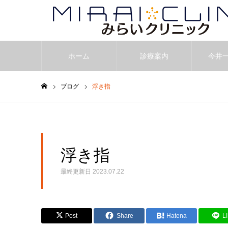
ホーム
診療案内
今井
ブログ
浮き指
ホーム
浮き指
最終更新日
2023.07.22
Post
Share
Hatena
L