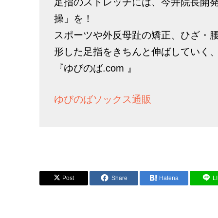
足指のストレッチには、今井院長開
操」を！
スポーツや外反母趾の矯正、ひざ・
形した足指をきちんと伸ばしていく
『ゆびのば.com 』
ゆびのばソックス通販
Post
Share
Hatena
L