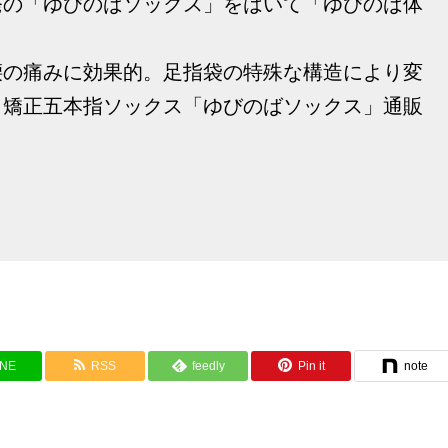
発の「ゆびのばソックス」をはいて「ゆびのば体
腰の痛みに効果的。足指袋の特殊な構造により変
、矯正五本指ソックス「ゆびのばソックス」通販
INE
RSS
feedly
Pin it
note