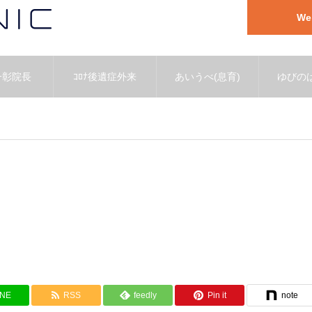
W
一彰院長
ｺﾛﾅ後遺症外来
あいうべ(息育)
ゆびのば
INE
RSS
feedly
Pin it
note