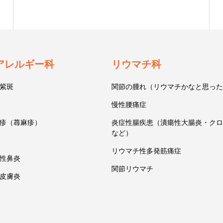
アレルギー科
リウマチ科
紫斑
関節の腫れ（リウマチかなと思った
慢性腰痛症
疹（蕁麻疹）
炎症性腸疾患（潰瘍性大腸炎・クロ
など）
リウマチ性多発筋痛症
性鼻炎
関節リウマチ
皮膚炎