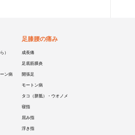
足膝腰の痛み
ら）
成長痛
足底筋膜炎
ーン病
開張足
モートン病
タコ（胼胝）・ウオノメ
寝指
屈み指
浮き指