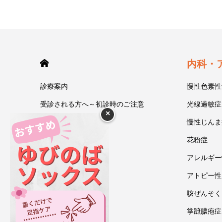
HOME
内科・
診療案内
慢性色素性
受診される方へ～初診時のご注意
光線過敏症
×
今井一彰 院長紹介
慢性じんま
あいうべ体操
花粉症
ゆびのば体操
アレルギー
ブログ
アトピー性
アクセス・地図
咳ぜんそく
お問い合わせ
掌蹠膿疱症