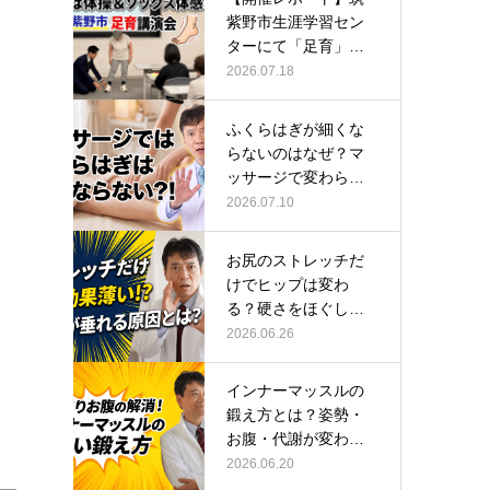
紫野市生涯学習セン
ターにて「足育」講
演会に登壇し…
2026.07.18
ふくらはぎが細くな
らないのはなぜ？マ
ッサージで変わらな
い根本原因
2026.07.10
お尻のストレッチだ
けでヒップは変わ
る？硬さをほぐして
整える正しい方…
2026.06.26
インナーマッスルの
鍛え方とは？姿勢・
お腹・代謝が変わる
トレーニング…
2026.06.20