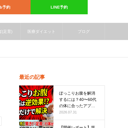
eb予約
LINE予約
(足育)
医療ダイエット
ブログ
最近の記事
ぽっこりお腹を解消
するには？40〜60代
の体に合ったアプロ
ーチ
2026.07.31
【開催レポート】筑