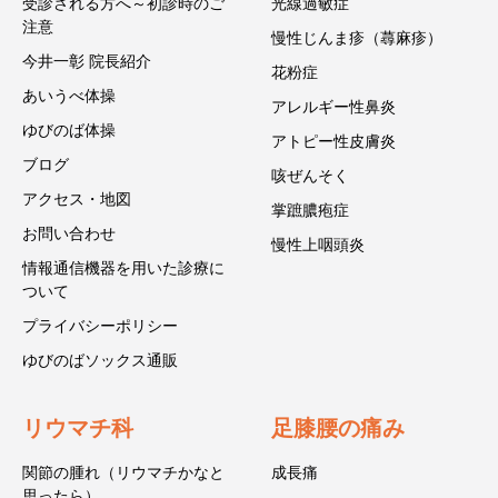
受診される方へ～初診時のご
光線過敏症
注意
慢性じんま疹（蕁麻疹）
今井一彰 院長紹介
花粉症
あいうべ体操
アレルギー性鼻炎
ゆびのば体操
アトピー性皮膚炎
ブログ
咳ぜんそく
アクセス・地図
掌蹠膿疱症
お問い合わせ
慢性上咽頭炎
情報通信機器を用いた診療に
ついて
プライバシーポリシー
ゆびのばソックス通販
リウマチ科
足膝腰の痛み
関節の腫れ（リウマチかなと
成長痛
思ったら）