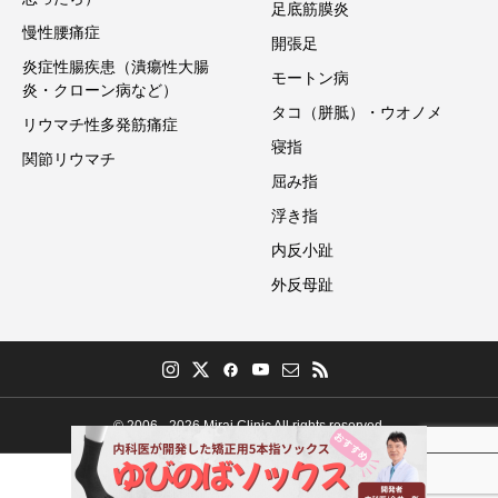
足底筋膜炎
慢性腰痛症
開張足
炎症性腸疾患（潰瘍性大腸
モートン病
炎・クローン病など）
タコ（胼胝）・ウオノメ
リウマチ性多発筋痛症
寝指
関節リウマチ
屈み指
浮き指
内反小趾
外反母趾
© 2006 - 2026 Mirai Clinic All rights reserved.