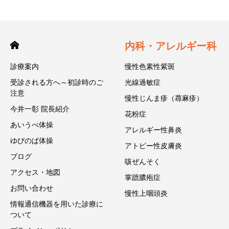
内科・アレルギー科
診療案内
慢性色素性紫斑
受診される方へ～初診時のご
光線過敏症
注意
慢性じんま疹（蕁麻疹）
今井一彰 院長紹介
花粉症
あいうべ体操
アレルギー性鼻炎
ゆびのば体操
アトピー性皮膚炎
ブログ
咳ぜんそく
アクセス・地図
掌蹠膿疱症
お問い合わせ
慢性上咽頭炎
情報通信機器を用いた診療に
ついて