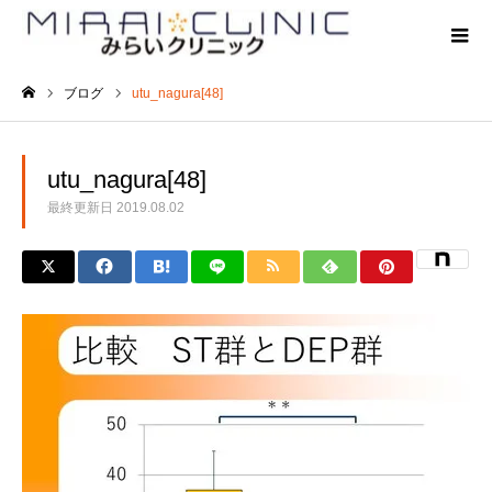
ブログ
utu_nagura[48]
ホーム
utu_nagura[48]
最終更新日
2019.08.02