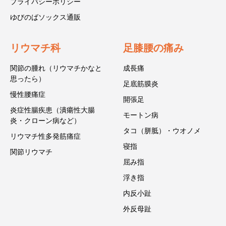
プライバシーポリシー
ゆびのばソックス通販
リウマチ科
足膝腰の痛み
関節の腫れ（リウマチかなと
成長痛
思ったら）
足底筋膜炎
慢性腰痛症
開張足
炎症性腸疾患（潰瘍性大腸
モートン病
炎・クローン病など）
タコ（胼胝）・ウオノメ
リウマチ性多発筋痛症
寝指
関節リウマチ
屈み指
浮き指
内反小趾
外反母趾