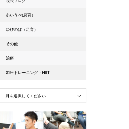
院長ブログ
あいうべ(息育）
ゆびのば（足育）
その他
治療
加圧トレーニング・HIIT
月を選択してください