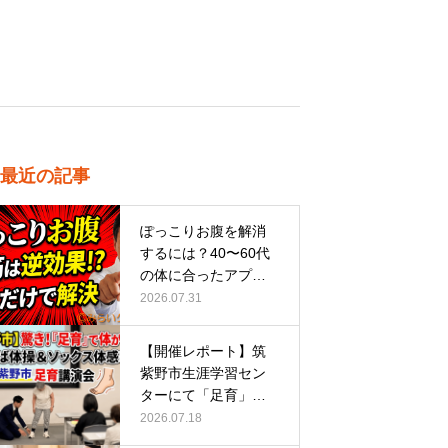
最近の記事
ぽっこりお腹を解消
するには？40〜60代
の体に合ったアプロ
ーチ
2026.07.31
【開催レポート】筑
紫野市生涯学習セン
ターにて「足育」講
演会に登壇し…
2026.07.18