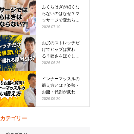
ふくらはぎが細くな
らないのはなぜ？マ
ッサージで変わらな
い根本原因
2026.07.10
お尻のストレッチだ
けでヒップは変わ
る？硬さをほぐして
整える正しい方…
2026.06.26
インナーマッスルの
鍛え方とは？姿勢・
お腹・代謝が変わる
トレーニング…
2026.06.20
カテゴリー