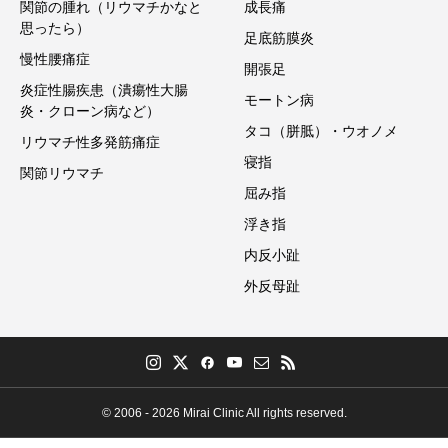
関節の腫れ（リウマチかなと
成長痛
思ったら）
足底筋膜炎
慢性腰痛症
開張足
炎症性腸疾患（潰瘍性大腸
モートン病
炎・クローン病など）
タコ（胼胝）・ウオノメ
リウマチ性多発筋痛症
寝指
関節リウマチ
屈み指
浮き指
内反小趾
外反母趾
© 2006 - 2026 Mirai Clinic All rights reserved.