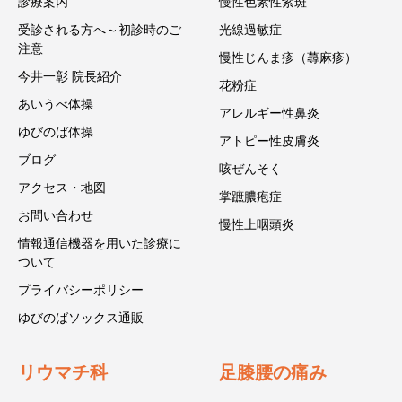
診療案内
慢性色素性紫斑
受診される方へ～初診時のご
光線過敏症
注意
慢性じんま疹（蕁麻疹）
今井一彰 院長紹介
花粉症
あいうべ体操
アレルギー性鼻炎
ゆびのば体操
アトピー性皮膚炎
ブログ
咳ぜんそく
アクセス・地図
掌蹠膿疱症
お問い合わせ
慢性上咽頭炎
情報通信機器を用いた診療に
ついて
プライバシーポリシー
ゆびのばソックス通販
リウマチ科
足膝腰の痛み