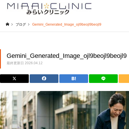
ブログ
Gemini_Generated_Image_ojl9beojl9beojl9
ホーム
Gemini_Generated_Image_ojl9beojl9beojl9
最終更新日
2026.04.12