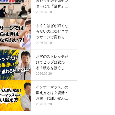
紫野市生涯学習セン
ターにて「足育」講
演会に登壇し…
2026.07.18
ふくらはぎが細くな
らないのはなぜ？マ
ッサージで変わらな
い根本原因
2026.07.10
お尻のストレッチだ
けでヒップは変わ
る？硬さをほぐして
整える正しい方…
2026.06.26
インナーマッスルの
鍛え方とは？姿勢・
お腹・代謝が変わる
トレーニング…
2026.06.20