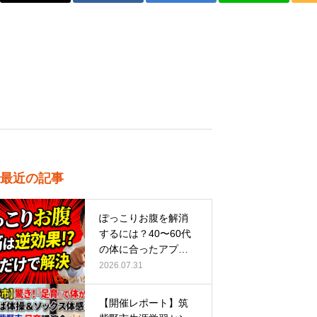
最近の記事
ぽっこりお腹を解消
するには？40〜60代
の体に合ったアプロ
ーチ
2026.07.31
【開催レポート】筑