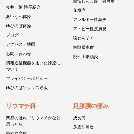
慢性じんま疹（蕁麻疹）
今井一彰 院長紹介
花粉症
あいうべ体操
アレルギー性鼻炎
ゆびのば体操
アトピー性皮膚炎
ブログ
咳ぜんそく
アクセス・地図
掌蹠膿疱症
お問い合わせ
慢性上咽頭炎
情報通信機器を用いた診療に
ついて
プライバシーポリシー
ゆびのばソックス通販
リウマチ科
足膝腰の痛み
関節の腫れ（リウマチかなと
成長痛
思ったら）
足底筋膜炎
慢性腰痛症