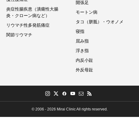
開張足
炎症性腸疾患（潰瘍性大腸
モートン病
炎・クローン病など）
タコ（胼胝）・ウオノメ
リウマチ性多発筋痛症
寝指
関節リウマチ
屈み指
浮き指
内反小趾
外反母趾
© 2006 - 2026 Mirai Clinic All rights reserved.