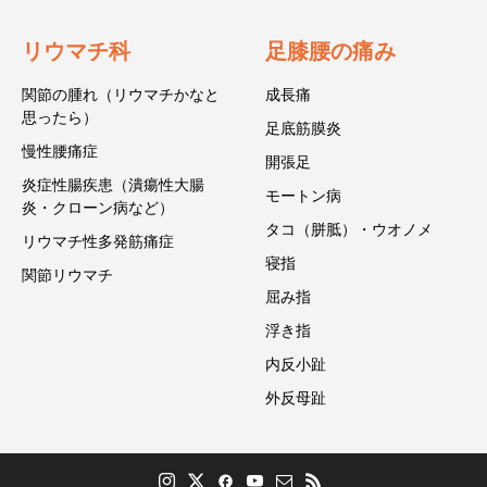
リウマチ科
足膝腰の痛み
関節の腫れ（リウマチかなと
成長痛
思ったら）
足底筋膜炎
慢性腰痛症
開張足
炎症性腸疾患（潰瘍性大腸
モートン病
炎・クローン病など）
タコ（胼胝）・ウオノメ
リウマチ性多発筋痛症
寝指
関節リウマチ
屈み指
浮き指
内反小趾
外反母趾