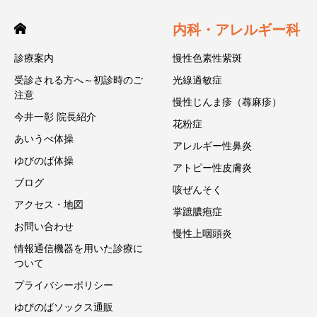
内科・アレルギー科
診療案内
慢性色素性紫斑
受診される方へ～初診時のご
光線過敏症
注意
慢性じんま疹（蕁麻疹）
今井一彰 院長紹介
花粉症
あいうべ体操
アレルギー性鼻炎
ゆびのば体操
アトピー性皮膚炎
ブログ
咳ぜんそく
アクセス・地図
掌蹠膿疱症
お問い合わせ
慢性上咽頭炎
情報通信機器を用いた診療に
ついて
プライバシーポリシー
ゆびのばソックス通販