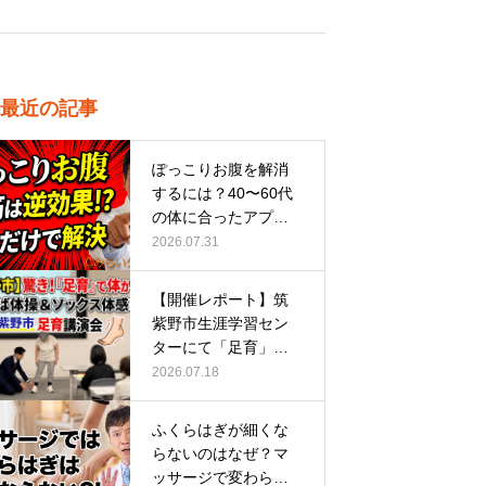
最近の記事
ぽっこりお腹を解消
するには？40〜60代
の体に合ったアプロ
ーチ
2026.07.31
【開催レポート】筑
紫野市生涯学習セン
ターにて「足育」講
演会に登壇し…
2026.07.18
ふくらはぎが細くな
らないのはなぜ？マ
ッサージで変わらな