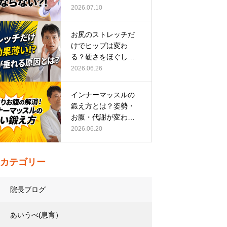
い根本原因
2026.07.10
お尻のストレッチだ
けでヒップは変わ
る？硬さをほぐして
整える正しい方…
2026.06.26
インナーマッスルの
鍛え方とは？姿勢・
お腹・代謝が変わる
トレーニング…
2026.06.20
カテゴリー
院長ブログ
あいうべ(息育）