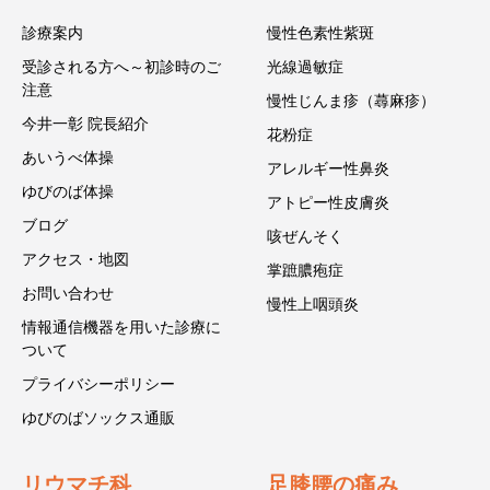
診療案内
慢性色素性紫斑
受診される方へ～初診時のご
光線過敏症
注意
慢性じんま疹（蕁麻疹）
今井一彰 院長紹介
花粉症
あいうべ体操
アレルギー性鼻炎
ゆびのば体操
アトピー性皮膚炎
ブログ
咳ぜんそく
アクセス・地図
掌蹠膿疱症
お問い合わせ
慢性上咽頭炎
情報通信機器を用いた診療に
ついて
プライバシーポリシー
ゆびのばソックス通販
リウマチ科
足膝腰の痛み