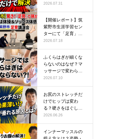
ーチ
2026.07.31
【開催レポート】筑
紫野市生涯学習セン
ターにて「足育」講
演会に登壇し…
2026.07.18
ふくらはぎが細くな
らないのはなぜ？マ
ッサージで変わらな
い根本原因
2026.07.10
お尻のストレッチだ
けでヒップは変わ
る？硬さをほぐして
整える正しい方…
2026.06.26
インナーマッスルの
鍛え方とは？姿勢・