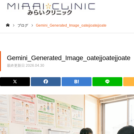
ブログ
Gemini_Generated_Image_oatejjoatejjoate
ホーム
Gemini_Generated_Image_oatejjoatejjoate
最終更新日
2026.04.30