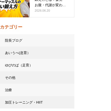
お腹・代謝が変わる
トレーニング…
2026.06.20
カテゴリー
院長ブログ
あいうべ(息育）
ゆびのば（足育）
その他
治療
加圧トレーニング・HIIT