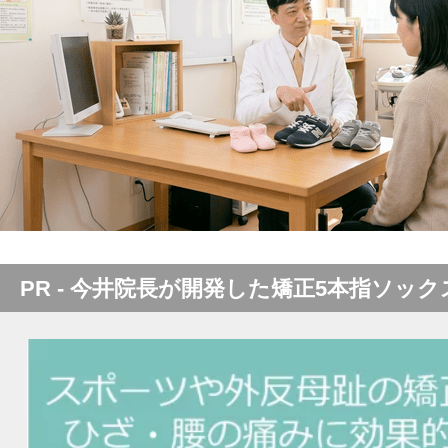
PR - 今井院長が開発した矯正5本指ソック