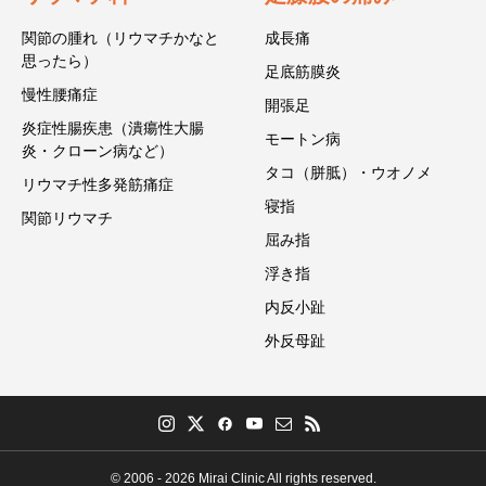
関節の腫れ（リウマチかなと
成長痛
思ったら）
足底筋膜炎
慢性腰痛症
開張足
炎症性腸疾患（潰瘍性大腸
モートン病
炎・クローン病など）
タコ（胼胝）・ウオノメ
リウマチ性多発筋痛症
寝指
関節リウマチ
屈み指
浮き指
内反小趾
外反母趾
© 2006 - 2026 Mirai Clinic All rights reserved.