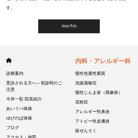
す。
Web予約
内科・アレルギー科
診療案内
慢性色素性紫斑
受診される方へ～初診時のご
光線過敏症
注意
慢性じんま疹（蕁麻疹）
今井一彰 院長紹介
花粉症
あいうべ体操
アレルギー性鼻炎
ゆびのば体操
アトピー性皮膚炎
ブログ
咳ぜんそく
アクセス・地図