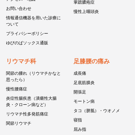
掌蹠膿疱症
お問い合わせ
慢性上咽頭炎
情報通信機器を用いた診療に
ついて
プライバシーポリシー
ゆびのばソックス通販
リウマチ科
足膝腰の痛み
関節の腫れ（リウマチかなと
成長痛
思ったら）
足底筋膜炎
慢性腰痛症
開張足
炎症性腸疾患（潰瘍性大腸
モートン病
炎・クローン病など）
タコ（胼胝）・ウオノメ
リウマチ性多発筋痛症
寝指
関節リウマチ
屈み指