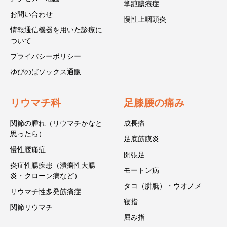
掌蹠膿疱症
お問い合わせ
慢性上咽頭炎
情報通信機器を用いた診療に
ついて
プライバシーポリシー
ゆびのばソックス通販
リウマチ科
足膝腰の痛み
関節の腫れ（リウマチかなと
成長痛
思ったら）
足底筋膜炎
慢性腰痛症
開張足
炎症性腸疾患（潰瘍性大腸
モートン病
炎・クローン病など）
タコ（胼胝）・ウオノメ
リウマチ性多発筋痛症
寝指
関節リウマチ
屈み指