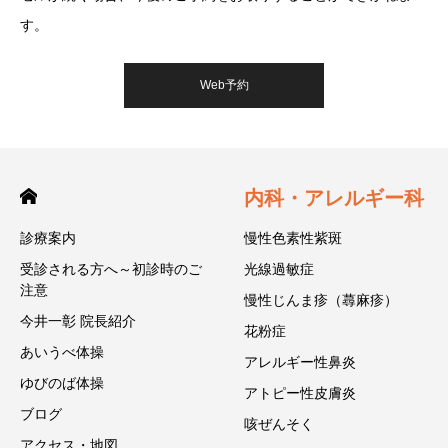
す。
Web予約
内科・アレルギー科
診療案内
慢性色素性紫斑
受診される方へ～初診時のご
光線過敏症
注意
慢性じんま疹（蕁麻疹）
今井一彰 院長紹介
花粉症
あいうべ体操
アレルギー性鼻炎
ゆびのば体操
アトピー性皮膚炎
ブログ
咳ぜんそく
アクセス・地図