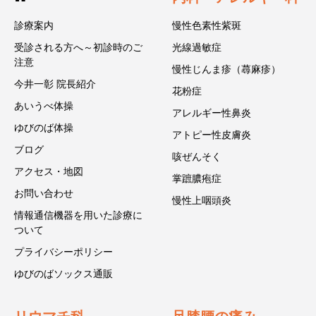
診療案内
慢性色素性紫斑
受診される方へ～初診時のご
光線過敏症
注意
慢性じんま疹（蕁麻疹）
今井一彰 院長紹介
花粉症
あいうべ体操
アレルギー性鼻炎
ゆびのば体操
アトピー性皮膚炎
ブログ
咳ぜんそく
アクセス・地図
掌蹠膿疱症
お問い合わせ
慢性上咽頭炎
情報通信機器を用いた診療に
ついて
プライバシーポリシー
ゆびのばソックス通販