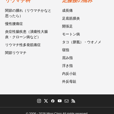
リウマチ科
足膝腰の痛み
関節の腫れ（リウマチかなと
成長痛
思ったら）
足底筋膜炎
慢性腰痛症
開張足
炎症性腸疾患（潰瘍性大腸
モートン病
炎・クローン病など）
タコ（胼胝）・ウオノメ
リウマチ性多発筋痛症
寝指
関節リウマチ
屈み指
浮き指
内反小趾
外反母趾
© 2006 - 2026 Mirai Clinic All rights reserved.