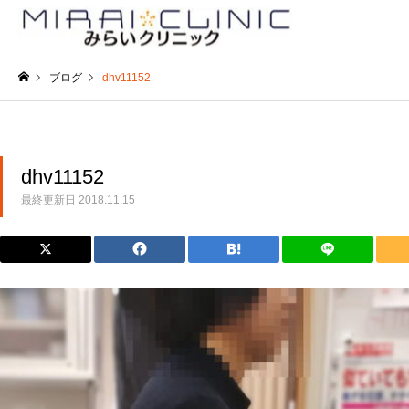
ブログ
dhv11152
ホーム
dhv11152
最終更新日
2018.11.15