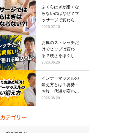
ふくらはぎが細くな
らないのはなぜ？マ
ッサージで変わらな
い根本原因
2026.07.10
お尻のストレッチだ
けでヒップは変わ
る？硬さをほぐして
整える正しい方…
2026.06.26
インナーマッスルの
鍛え方とは？姿勢・
お腹・代謝が変わる
トレーニング…
2026.06.20
カテゴリー