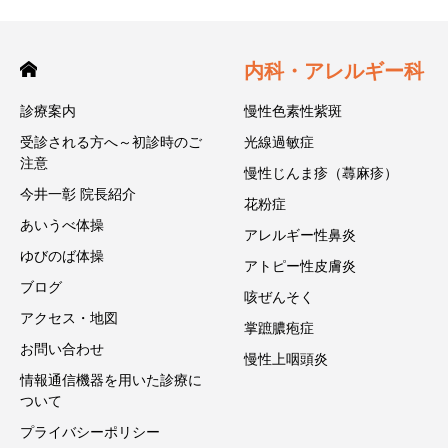
内科・アレルギー科
診療案内
慢性色素性紫斑
受診される方へ～初診時のご
光線過敏症
注意
慢性じんま疹（蕁麻疹）
今井一彰 院長紹介
花粉症
あいうべ体操
アレルギー性鼻炎
ゆびのば体操
アトピー性皮膚炎
ブログ
咳ぜんそく
アクセス・地図
掌蹠膿疱症
お問い合わせ
慢性上咽頭炎
情報通信機器を用いた診療に
ついて
プライバシーポリシー