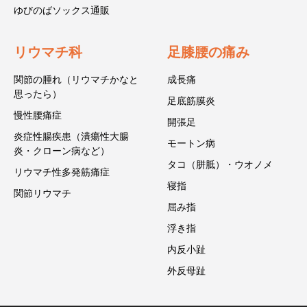
ゆびのばソックス通販
リウマチ科
足膝腰の痛み
関節の腫れ（リウマチかなと
成長痛
思ったら）
足底筋膜炎
慢性腰痛症
開張足
炎症性腸疾患（潰瘍性大腸
モートン病
炎・クローン病など）
タコ（胼胝）・ウオノメ
リウマチ性多発筋痛症
寝指
関節リウマチ
屈み指
浮き指
内反小趾
外反母趾