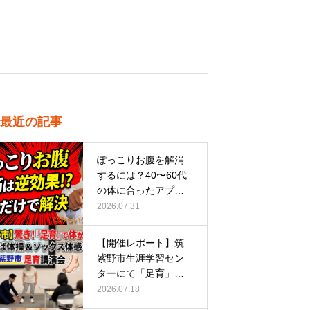
最近の記事
ぽっこりお腹を解消
するには？40〜60代
の体に合ったアプロ
ーチ
2026.07.31
【開催レポート】筑
紫野市生涯学習セン
ターにて「足育」講
演会に登壇し…
2026.07.18