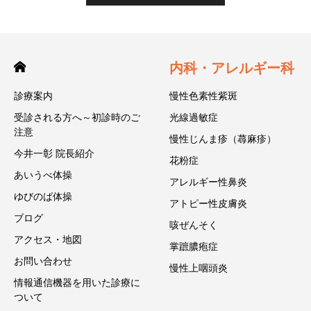
内科・アレルギー科
診療案内
慢性色素性紫斑
受診される方へ～初診時のご
光線過敏症
注意
慢性じんま疹（蕁麻疹）
今井一彰 院長紹介
花粉症
あいうべ体操
アレルギー性鼻炎
ゆびのば体操
アトピー性皮膚炎
ブログ
咳ぜんそく
アクセス・地図
掌蹠膿疱症
お問い合わせ
慢性上咽頭炎
情報通信機器を用いた診療に
ついて