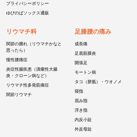
プライバシーポリシー
ゆびのばソックス通販
リウマチ科
足膝腰の痛み
関節の腫れ（リウマチかなと
成長痛
思ったら）
足底筋膜炎
慢性腰痛症
開張足
炎症性腸疾患（潰瘍性大腸
モートン病
炎・クローン病など）
タコ（胼胝）・ウオノメ
リウマチ性多発筋痛症
寝指
関節リウマチ
屈み指
浮き指
内反小趾
外反母趾