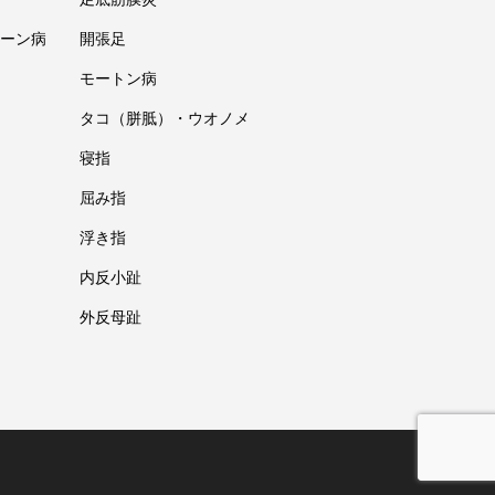
ーン病
開張足
モートン病
タコ（胼胝）・ウオノメ
寝指
屈み指
浮き指
内反小趾
外反母趾