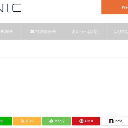
W
一彰院長
ｺﾛﾅ後遺症外来
あいうべ(息育)
ゆびのば
INE
RSS
feedly
Pin it
note