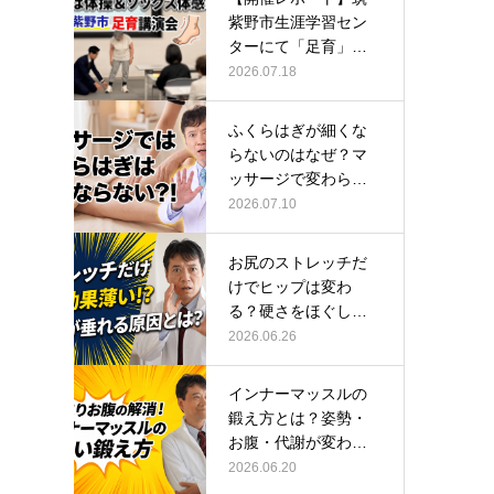
紫野市生涯学習セン
ターにて「足育」講
演会に登壇し…
2026.07.18
ふくらはぎが細くな
らないのはなぜ？マ
ッサージで変わらな
い根本原因
2026.07.10
お尻のストレッチだ
けでヒップは変わ
る？硬さをほぐして
整える正しい方…
2026.06.26
インナーマッスルの
鍛え方とは？姿勢・
お腹・代謝が変わる
トレーニング…
2026.06.20