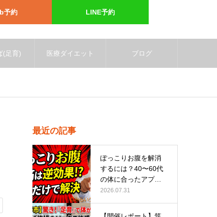
eb予約
LINE予約
(足育)
医療ダイエット
ブログ
最近の記事
ぽっこりお腹を解消
するには？40〜60代
の体に合ったアプロ
ーチ
2026.07.31
【開催レポート】筑