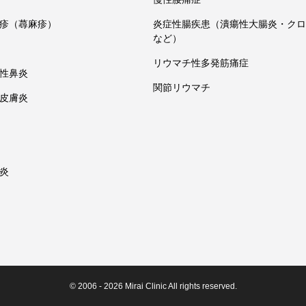
疹（蕁麻疹）
炎症性腸疾患（潰瘍性大腸炎・クロ
など）
リウマチ性多発筋痛症
性鼻炎
関節リウマチ
皮膚炎
炎
© 2006 - 2026 Mirai Clinic All rights reserved.