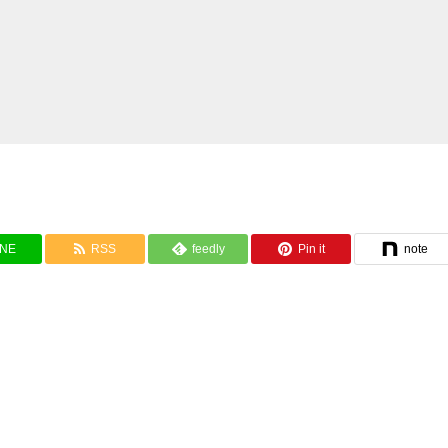
INE
RSS
feedly
Pin it
note