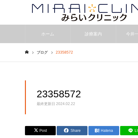
ホーム
診療案内
今井
ブログ
23358572
ホーム
23358572
最終更新日
2024.02.22
Post
Share
Hatena
L