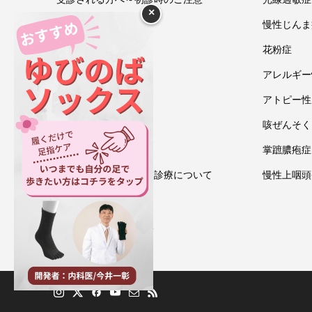
×
今井一彰 院長紹介
慢性じんま
あいうべ体操
花粉症
ゆびのば体操
アレルギー
ブログ
アトピー性
アクセス・地図
咳ぜんそく
お問い合わせ
掌蹠膿疱症
情報通信機器を用いた診療について
慢性上咽頭
プライバシーポリシー
ゆびのばソックス通販