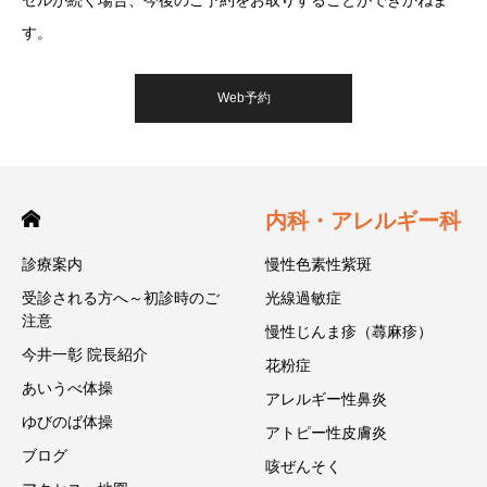
す。
Web予約
内科・アレルギー科
診療案内
慢性色素性紫斑
受診される方へ～初診時のご
光線過敏症
注意
慢性じんま疹（蕁麻疹）
今井一彰 院長紹介
花粉症
あいうべ体操
アレルギー性鼻炎
ゆびのば体操
アトピー性皮膚炎
ブログ
咳ぜんそく