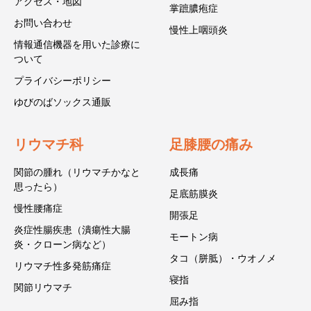
アクセス・地図
掌蹠膿疱症
お問い合わせ
慢性上咽頭炎
情報通信機器を用いた診療に
ついて
プライバシーポリシー
ゆびのばソックス通販
リウマチ科
足膝腰の痛み
関節の腫れ（リウマチかなと
成長痛
思ったら）
足底筋膜炎
慢性腰痛症
開張足
炎症性腸疾患（潰瘍性大腸
モートン病
炎・クローン病など）
タコ（胼胝）・ウオノメ
リウマチ性多発筋痛症
寝指
関節リウマチ
屈み指