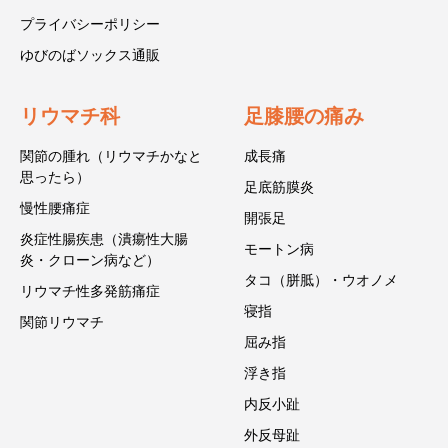
プライバシーポリシー
ゆびのばソックス通販
リウマチ科
足膝腰の痛み
関節の腫れ（リウマチかなと
成長痛
思ったら）
足底筋膜炎
慢性腰痛症
開張足
炎症性腸疾患（潰瘍性大腸
モートン病
炎・クローン病など）
タコ（胼胝）・ウオノメ
リウマチ性多発筋痛症
寝指
関節リウマチ
屈み指
浮き指
内反小趾
外反母趾