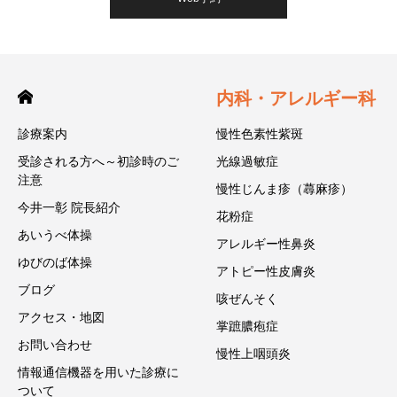
内科・アレルギー科
診療案内
慢性色素性紫斑
受診される方へ～初診時のご
光線過敏症
注意
慢性じんま疹（蕁麻疹）
今井一彰 院長紹介
花粉症
あいうべ体操
アレルギー性鼻炎
ゆびのば体操
アトピー性皮膚炎
ブログ
咳ぜんそく
アクセス・地図
掌蹠膿疱症
お問い合わせ
慢性上咽頭炎
情報通信機器を用いた診療に
ついて