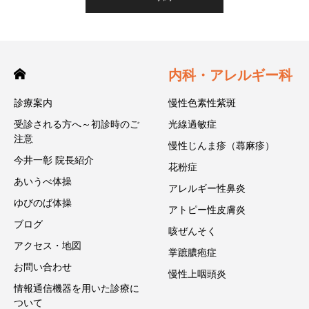
内科・アレルギー科
診療案内
慢性色素性紫斑
受診される方へ～初診時のご
光線過敏症
注意
慢性じんま疹（蕁麻疹）
今井一彰 院長紹介
花粉症
あいうべ体操
アレルギー性鼻炎
ゆびのば体操
アトピー性皮膚炎
ブログ
咳ぜんそく
アクセス・地図
掌蹠膿疱症
お問い合わせ
慢性上咽頭炎
情報通信機器を用いた診療に
ついて