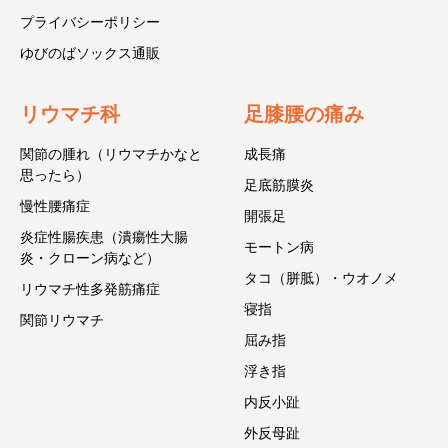
プライバシーポリシー
ゆびのばソックス通販
リウマチ科
足膝腰の痛み
関節の腫れ（リウマチかなと
成長痛
思ったら）
足底筋膜炎
慢性腰痛症
開張足
炎症性腸疾患（潰瘍性大腸
モートン病
炎・クローン病など）
タコ（胼胝）・ウオノメ
リウマチ性多発筋痛症
寝指
関節リウマチ
屈み指
浮き指
内反小趾
外反母趾