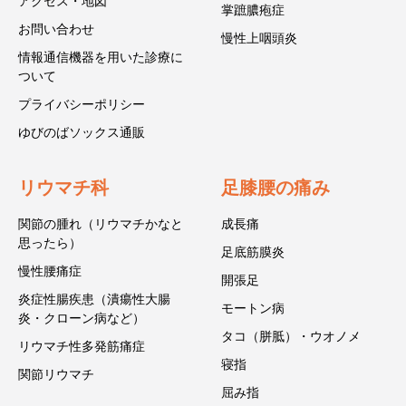
アクセス・地図
掌蹠膿疱症
お問い合わせ
慢性上咽頭炎
情報通信機器を用いた診療に
ついて
プライバシーポリシー
ゆびのばソックス通販
リウマチ科
足膝腰の痛み
関節の腫れ（リウマチかなと
成長痛
思ったら）
足底筋膜炎
慢性腰痛症
開張足
炎症性腸疾患（潰瘍性大腸
モートン病
炎・クローン病など）
タコ（胼胝）・ウオノメ
リウマチ性多発筋痛症
寝指
関節リウマチ
屈み指