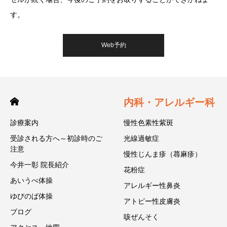
す。
Web予約
内科・アレルギー科
診療案内
慢性色素性紫斑
受診される方へ～初診時のご
光線過敏症
注意
慢性じんま疹（蕁麻疹）
今井一彰 院長紹介
花粉症
あいうべ体操
アレルギー性鼻炎
ゆびのば体操
アトピー性皮膚炎
ブログ
咳ぜんそく