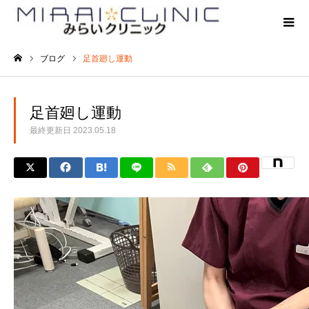
ブログ
足首廻し運動
ホーム
足首廻し運動
最終更新日
2023.05.18