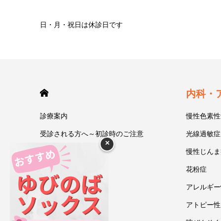
日・月・祝日は休診日です
HOME
内科・
診療案内
慢性色素性
受診される方へ～初診時のご注意
光線過敏症
×
今井一彰 院長紹介
慢性じんま
あいうべ体操
花粉症
ゆびのば体操
アレルギー
ブログ
アトピー性