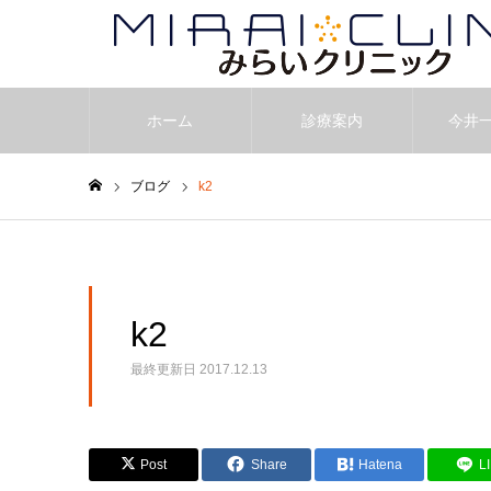
ホーム
診療案内
今井
ブログ
k2
ホーム
k2
最終更新日
2017.12.13
Post
Share
Hatena
L