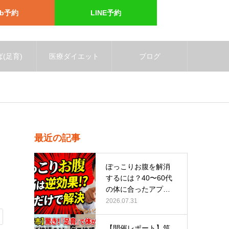
eb予約
LINE予約
(足育)
医療ダイエット
ブログ
最近の記事
ぽっこりお腹を解消
するには？40〜60代
の体に合ったアプロ
ーチ
2026.07.31
【開催レポート】筑