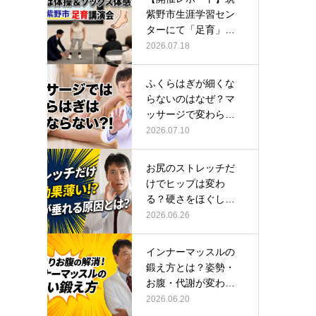
紫野市生涯学習セン
ターにて「足育」講
演会に登壇し…
2026.07.18
ふくらはぎが細くな
らないのはなぜ？マ
ッサージで変わらな
い根本原因
2026.07.10
お尻のストレッチだ
けでヒップは変わ
る？硬さをほぐして
整える正しい方…
2026.06.26
インナーマッスルの
鍛え方とは？姿勢・
お腹・代謝が変わる
トレーニング…
2026.06.20