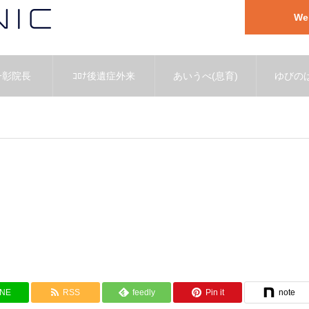
W
一彰院長
ｺﾛﾅ後遺症外来
あいうべ(息育)
ゆびのば
INE
RSS
feedly
Pin it
note