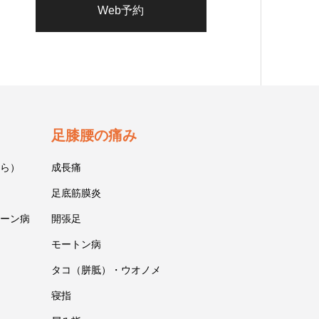
Web予約
足膝腰の痛み
ら）
成長痛
足底筋膜炎
ーン病
開張足
モートン病
タコ（胼胝）・ウオノメ
寝指