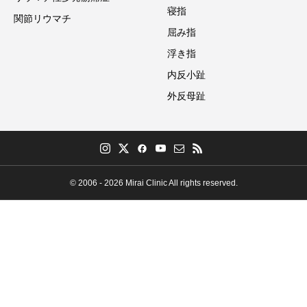
寝指
関節リウマチ
屈み指
浮き指
内反小趾
外反母趾
© 2006 - 2026 Mirai Clinic All rights reserved.