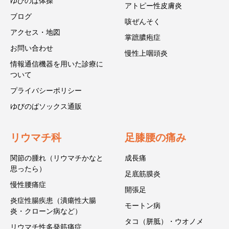
ゆびのば体操
アトピー性皮膚炎
ブログ
咳ぜんそく
アクセス・地図
掌蹠膿疱症
お問い合わせ
慢性上咽頭炎
情報通信機器を用いた診療に
ついて
プライバシーポリシー
ゆびのばソックス通販
リウマチ科
足膝腰の痛み
関節の腫れ（リウマチかなと
成長痛
思ったら）
足底筋膜炎
慢性腰痛症
開張足
炎症性腸疾患（潰瘍性大腸
モートン病
炎・クローン病など）
タコ（胼胝）・ウオノメ
リウマチ性多発筋痛症