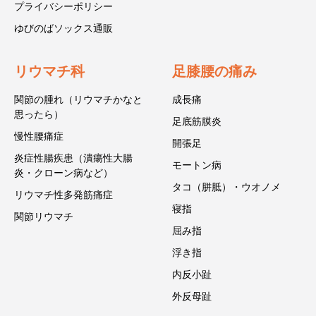
プライバシーポリシー
ゆびのばソックス通販
リウマチ科
足膝腰の痛み
関節の腫れ（リウマチかなと
成長痛
思ったら）
足底筋膜炎
慢性腰痛症
開張足
炎症性腸疾患（潰瘍性大腸
モートン病
炎・クローン病など）
タコ（胼胝）・ウオノメ
リウマチ性多発筋痛症
寝指
関節リウマチ
屈み指
浮き指
内反小趾
外反母趾