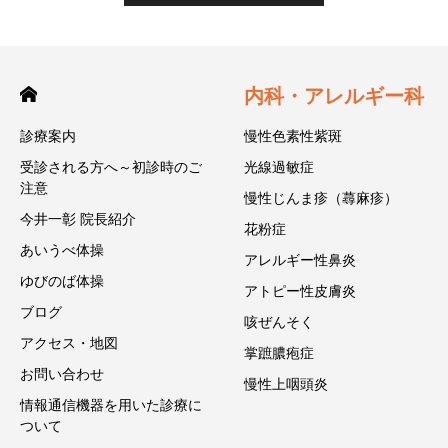
内科・アレルギー科
診療案内
慢性色素性紫斑
受診される方へ～初診時のご
光線過敏症
注意
慢性じんま疹（蕁麻疹）
今井一彰 院長紹介
花粉症
あいうべ体操
アレルギー性鼻炎
ゆびのば体操
アトピー性皮膚炎
ブログ
咳ぜんそく
アクセス・地図
掌蹠膿疱症
お問い合わせ
慢性上咽頭炎
情報通信機器を用いた診療に
ついて