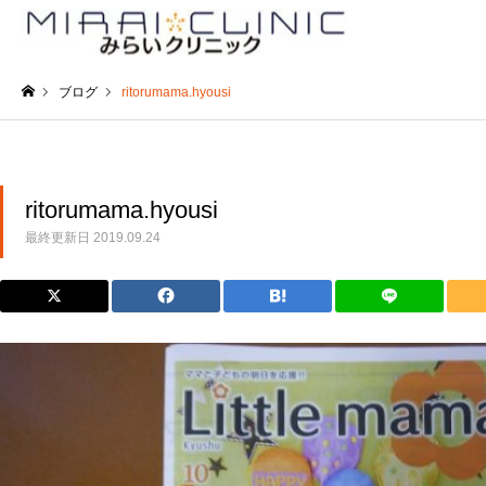
ブログ
ritorumama.hyousi
ホーム
ritorumama.hyousi
最終更新日
2019.09.24