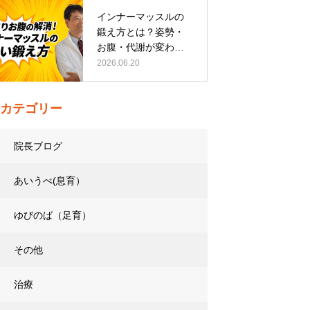
インナーマッスルの
鍛え方とは？姿勢・
お腹・代謝が変わる
トレーニング…
2026.06.20
カテゴリー
院長ブログ
あいうべ(息育）
ゆびのば（足育）
その他
治療