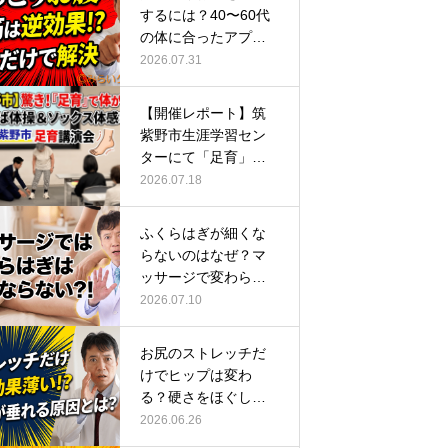
するには？40〜60代
の体に合ったアプロ
ーチ
2026.07.31
【開催レポート】筑
紫野市生涯学習セン
ターにて「足育」講
演会に登壇し…
2026.07.18
ふくらはぎが細くな
らないのはなぜ？マ
ッサージで変わらな
い根本原因
2026.07.10
お尻のストレッチだ
けでヒップは変わ
る？硬さをほぐして
整える正しい方…
2026.06.26